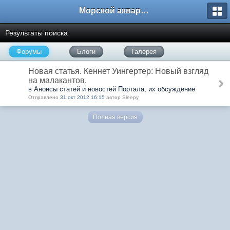
Морской аквариум. Форумы ReefCentral.ru
Результаты поиска
Форумы
Блоги
Галерея
Новая статья. Кеннет Уингертер: Новый взгляд
на малакантов.
в Анонсы статей и новостей Портала, их обсуждение
Отправлено
31 окт 2012 16:15
автор Sleepy
Полная версия