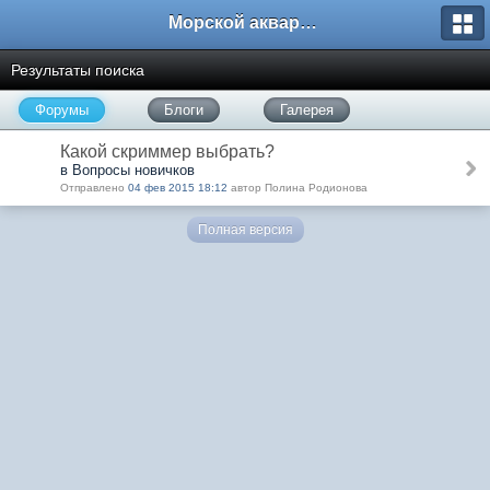
Морской аквариум. Форумы ReefCentral.ru
Результаты поиска
Форумы
Блоги
Галерея
Какой скриммер выбрать?
в Вопросы новичков
Отправлено
04 фев 2015 18:12
автор Полина Родионова
Полная версия