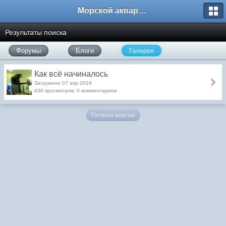
Морской аквариум. Форумы ReefCentral.ru
Результаты поиска
Форумы
Блоги
Галерея
Как всё начиналось
Загружено 07 апр 2019
436 просмотров, 0 комментариев
Полная версия