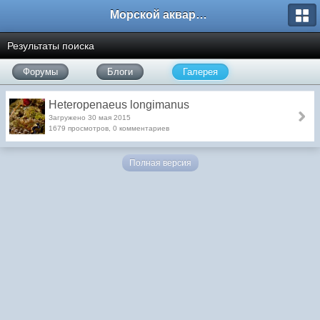
Морской аквариум. Форумы ReefCentral.ru
Результаты поиска
Форумы
Блоги
Галерея
Heteropenaeus longimanus
Загружено 30 мая 2015
1679 просмотров, 0 комментариев
Полная версия