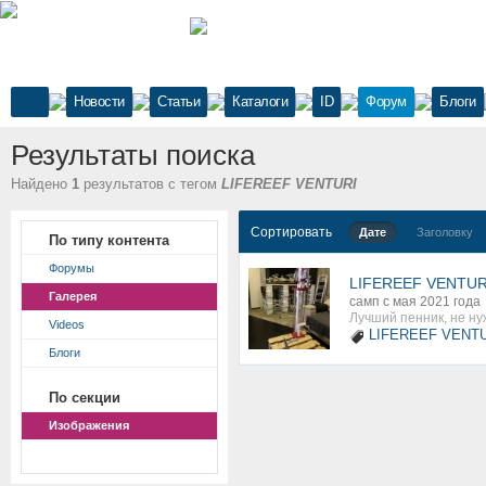
Новости
Статьи
Каталоги
ID
Форум
Блоги
Результаты поиска
Найдено
1
результатов с тегом
LIFEREEF VENTURI
Сортировать
Дате
Заголовку
По типу контента
Форумы
LIFEREEF VENTUR
Галерея
самп с мая 2021 года
Лучший пенник, не ну
Videos
LIFEREEF VENT
Блоги
По секции
Изображения