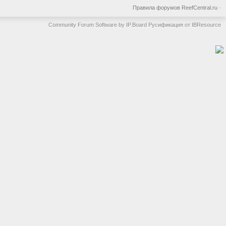
Правила форумов ReefCentral.ru
·
Community Forum Software by IP.Board
Русификация от IBResource