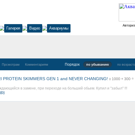
Автори
Галерея
Видео
Аквариумы
Порядок
Прсмотрам
Комментариям
по убыванию
по возраст
I PROTEIN SKIMMERS GEN 1 and NEVER CHANGING!
в
1000 + 300
ждающийся в замене, при переходе на больший обьем. Купил и "забыл" !!!
URI