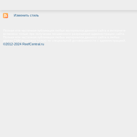
Изменить стиль
Полная или частичная публикация любых материалов данного сайта в интернете
возможна только при получении письменного разрешения администрации сайта.
Полная или частичная публикация любых материалов данного сайта в любых
других СМИ возможна только по специальной договоренности с администрацией.
©2012-2024 ReefCentral.ru