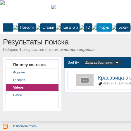
Новости
Статьи
Каталоги
ID
Форум
Блоги
Результаты поиска
Найдено
1
результатов с тегом
актинияковровая
Sort By
Дата добавления
По типу контента
Форумы
Красавица ак
Галерея
Актиния
,
актини
Videos
Блоги
Изменить стиль