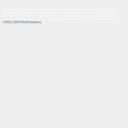
Полная или частичная публикация любых материалов данного сайта в интернете
возможна только при получении письменного разрешения администрации сайта.
Полная или частичная публикация любых материалов данного сайта в любых
других СМИ возможна только по специальной договоренности с администрацией.
©2012-2024 ReefCentral.ru