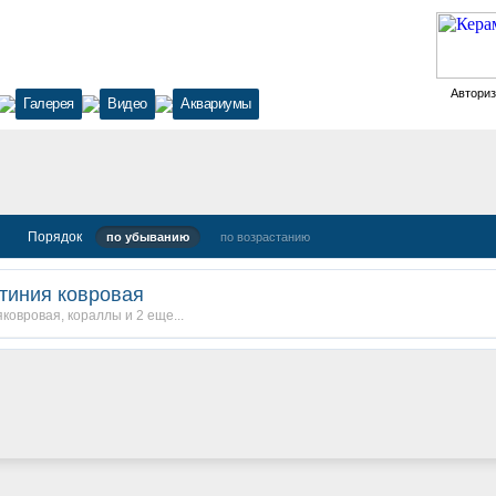
Автори
Галерея
Видео
Аквариумы
Порядок
по убыванию
по возрастанию
тиния ковровая
яковровая
,
кораллы
и 2 еще...