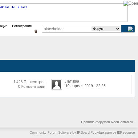
зация
Регистрация
Латифа
1 426 Просмотров
10 апреля 2019 - 22:25
0 Комментарии
Правила форумов ReefCentral.ru
·
Community Forum Software by IP.Board
Русификация от IBResource