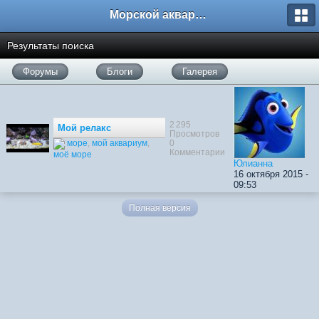
Морской аквариум. Форумы ReefCentral.ru
Результаты поиска
Форумы
Блоги
Галерея
2 295
Мой релакс
Просмотров
0
море
,
мой аквариум
,
Комментарии
моё море
Юлианна
16 октября 2015 -
09:53
Полная версия