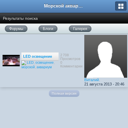
Морской аквариум. Форумы ReefCentral.ru
Результаты поиска
Форумы
Блоги
Галерея
2 708
LED освещение
Просмотров
0
LED
,
освещение
,
Комментарии
морской
,
аквариум
Виталий.
21 августа 2013 - 20:46
Полная версия