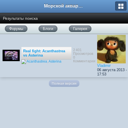
Морской аквариум. Форумы ReefCentral.ru
Результаты поиска
Форумы
Блоги
Галерея
2 401
Real fight: Acanthastrea
Просмотров
vs Asterina
0
Комментарии
Acanthastrea
,
Asterina
Vladimir
06 августа 2013 -
17:53
Полная версия