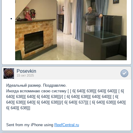
Posevkin
15 окт 2025
Идеальный размер. Поздравляю.
Иногда вспоминаю свою систему [ [ 6[ 640][ 638]][ 640][ 640]][ [ 6[
640][ 638]][ 640][ 6[ 640][ 638]]]/[ [ 6[ 640][ 638]][ 640][ 640]][ [ 6[
640][ 638]][ 640][ 6[ 640][ 638]]]/[ 6[ 640][ 637]][ [ 6[ 640][ 638]][ 640][
6[ 640][ 638]]]
Sent from my iPhone using
ReefCentral.ru