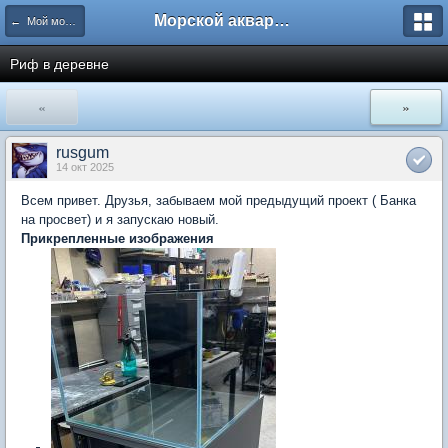
Морской аквариум. Форумы ReefCentral.ru
← Мой морской аквариум
Риф в деревне
«
»
rusgum
14 окт 2025
Всем привет. Друзья, забываем мой предыдущий проект ( Банка
на просвет) и я запускаю новый.
Прикрепленные изображения