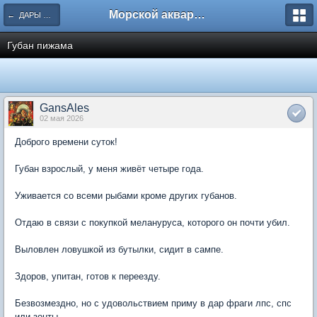
Морской аквариум. Форумы ReefCentral.ru
← ДАРЫ МОРЯ
Губан пижама
GansAles
02 мая 2026
Доброго времени суток!
Губан взрослый, у меня живёт четыре года.
Уживается со всеми рыбами кроме других губанов.
Отдаю в связи с покупкой мелануруса, которого он почти убил.
Выловлен ловушкой из бутылки, сидит в сампе.
Здоров, упитан, готов к переезду.
Безвозмездно, но с удовольствием приму в дар фраги лпс, спс
или зонты.