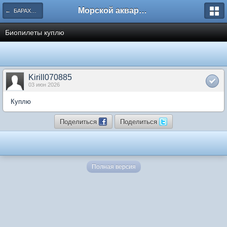
Морской аквариум. Форумы ReefCentral.ru
← БАРАХОЛКА
Биопилеты куплю
Kirill070885
03 июн 2026
Куплю
Поделиться
Поделиться
Полная версия