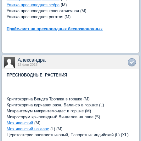
Улитка пресноводная зебра
(M)
Улитка пресноводная красноточечная (M)
Улитка пресноводная рогатая (M)
Прайс-лист на пресноводных беспозвоночных
Александра
13 фев 2015
ПРЕСНОВОДНЫЕ РАСТЕНИЯ
Криптокорина Вендта Тропика в горшке (M)
Криптокорина курчавая разн. Балансэ в горшке (L)
Микрантемум микрантемоидес в горшке (M)
Микросорум крыловидный Винделов на лаве (S)
Мох яванский
(M)
Мох яванский на лаве
(L) (M)
Цератоптерис василистниковый, Папоротник индийский (L) (XL)