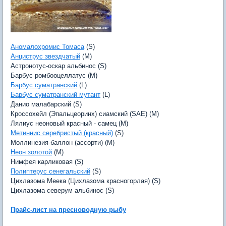
Аномалохромис Томаса
(S)
Анциструс звездчатый
(M)
Астронотус-оскар альбинос (S)
Барбус ромбооцеллатус (M)
Барбус суматранский
(L)
Барбус суматранский мутант
(L)
Данио малабарский (S)
Кроссохейл (Эпальцеоринх) сиамский (SAE) (M)
Лялиус неоновый красный - самец (M)
Метиннис серебристый (красный)
(S)
Моллинезия-баллон (ассорти) (M)
Неон золотой
(M)
Нимфея карликовая (S)
Полиптерус сенегальский
(S)
Цихлазома Меека (Цихлазома красногорлая) (S)
Цихлазома северум альбинос (S)
Прайс-лист на пресноводную рыбу