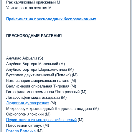
Рак карликовый оранжевый M
Улитка рогатая желтая M
Прайс-лист на пресноводных беспозвоночных
ПРЕСНОВОДНЫЕ РАСТЕНИЯ
Анубиас Афцели (S)
Анубиас Бартера Маленький (M)
Анубиас Бартера Широколистный (M)
Бутерлак двухтычинковый (Пеплис) (M)
Валлиснерия американская натанс (M)
Валлиснерия спиральная Тигровая (M)
Гигрофила многосемянная Ярко-розовый (M)
Лагаросифон мадагаскарский (M)
Людвигия дугообразная
(M)
Микросорум крыловидный Винделов в поддоне (M)
Офиопогон японский (M)
Перистолистник матогросский зеленый
(M)
Погостемон октопус (M)
Ротала Валлиха
(M)