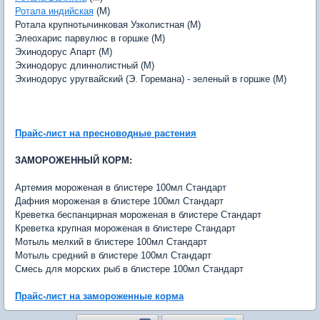
Ротала индийская
(M)
Ротала крупнотычинковая Узколистная (M)
Элеохарис парвулюс в горшке (M)
Эхинодорус Апарт (M)
Эхинодорус длиннолистный (M)
Эхинодорус уругвайский (Э. Горемана) - зеленый в горшке (M)
Прайс-лист на пресноводные растения
ЗАМОРОЖЕННЫЙ КОРМ:
Артемия мороженая в блистере 100мл Стандарт
Дафния мороженая в блистере 100мл Стандарт
Креветка беспанцирная мороженая в блистере Стандарт
Креветка крупная мороженая в блистере Стандарт
Мотыль мелкий в блистере 100мл Стандарт
Мотыль средний в блистере 100мл Стандарт
Смесь для морских рыб в блистере 100мл Стандарт
Прайс-лист на замороженные корма