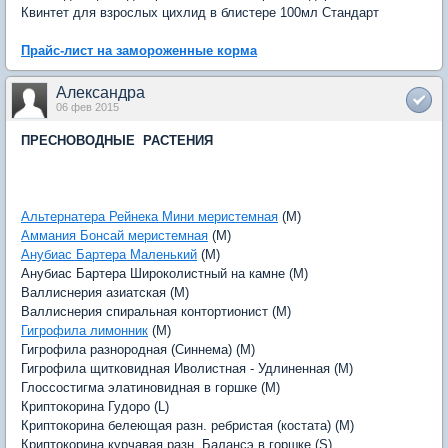
Квинтет для взрослых цихлид в блистере 100мл Стандарт
Прайс-лист на замороженные корма
Александра
06 фев 2015
ПРЕСНОВОДНЫЕ РАСТЕНИЯ
Альтернатера Рейнека Мини меристемная
(M)
Аммания Бонсай меристемная
(M)
Анубиас Бартера Маленький
(M)
Анубиас Бартера Широколистный на камне (M)
Валлиснерия азиатская (M)
Валлиснерия спиральная контортионист (M)
Гигрофила лимонник
(M)
Гигрофила разнородная (Синнема) (M)
Гигрофила щитковидная Иволистная - Удлиненная (M)
Глоссостигма элатиновидная в горшке (M)
Криптокорина Гудоро (L)
Криптокорина белеющая разн. ребристая (костата) (M)
Криптокорина курчавая разн. Балансэ в горшке (S)