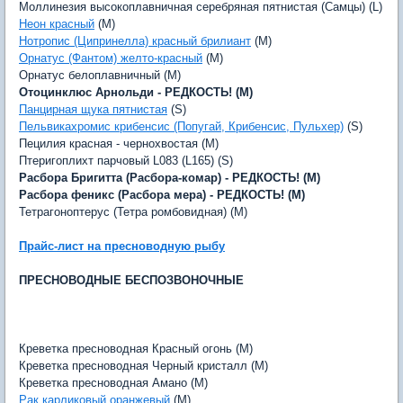
Моллинезия высокоплавничная серебряная пятнистая (Самцы) (L)
Неон красный
(M)
Нотропис (Ципринелла) красный брилиант
(M)
Орнатус (Фантом) желто-красный
(M)
Орнатус белоплавничный (M)
Отоцинклюс Арнольди - РЕДКОСТЬ! (M)
Панцирная щука пятнистая
(S)
Пельвикахромис крибенсис (Попугай, Крибенсис, Пульхер)
(S)
Пецилия красная - чернохвостая (M)
Птеригоплихт парчовый L083 (L165) (S)
Расбора Бригитта (Расбора-комар) - РЕДКОСТЬ! (M)
Расбора феникс (Расбора мера) - РЕДКОСТЬ! (M)
Тетрагоноптерус (Тетра ромбовидная) (M)
Прайс-лист на пресноводную рыбу
ПРЕСНОВОДНЫЕ БЕСПОЗВОНОЧНЫЕ
Креветка пресноводная Красный огонь (M)
Креветка пресноводная Черный кристалл (M)
Креветка пресноводная Амано (M)
Рак карликовый оранжевый
(M)