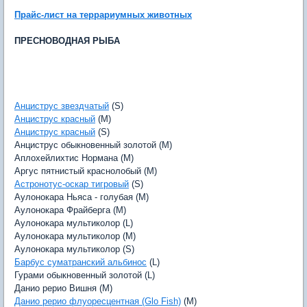
Прайс-лист на террариумных животных
ПРЕСНОВОДНАЯ РЫБА
Анциструс звездчатый
(S)
Анциструс красный
(M)
Анциструс красный
(S)
Анциструс обыкновенный золотой (M)
Аплохейлихтис Нормана (M)
Аргус пятнистый краснолобый (M)
Астронотус-оскар тигровый
(S)
Аулонокара Ньяса - голубая (M)
Аулонокара Фрайберга (M)
Аулонокара мультиколор (L)
Аулонокара мультиколор (M)
Аулонокара мультиколор (S)
Барбус суматранский альбинос
(L)
Гурами обыкновенный золотой (L)
Данио рерио Вишня (M)
Данио рерио флуоресцентная (Glo Fish)
(M)