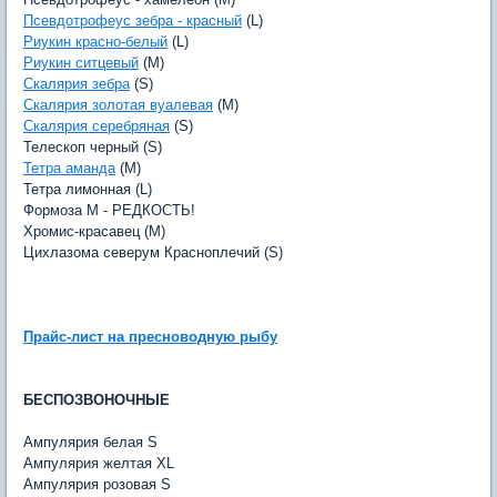
Псевдотрофеус зебра - красный
(L)
Риукин красно-белый
(L)
Риукин ситцевый
(M)
Скалярия зебра
(S)
Скалярия золотая вуалевая
(M)
Скалярия серебряная
(S)
Телескоп черный (S)
Тетра аманда
(M)
Тетра лимонная (L)
Формоза М - РЕДКОСТЬ!
Хромис-красавец (M)
Цихлазома северум Красноплечий (S)
Прайс-лист на пресноводную рыбу
БЕСПОЗВОНОЧНЫЕ
Ампулярия белая S
Ампулярия желтая XL
Ампулярия розовая S