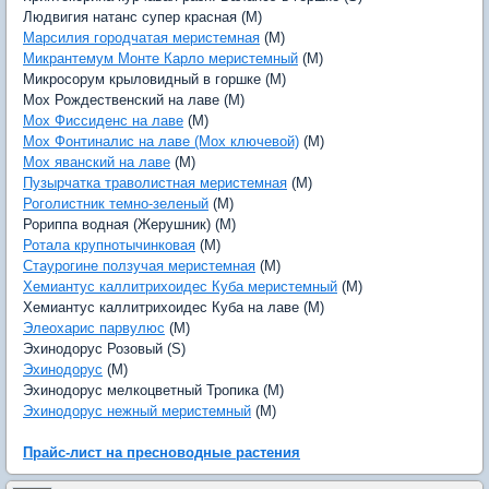
Людвигия натанс супер красная (M)
Марсилия городчатая меристемная
(M)
Микрантемум Монте Карло меристемный
(M)
Микросорум крыловидный в горшке (M)
Мох Рождественский на лаве (M)
Мох Фиссиденс на лаве
(M)
Мох Фонтиналис на лаве (Мох ключевой)
(M)
Мох яванский на лаве
(M)
Пузырчатка траволистная меристемная
(M)
Роголистник темно-зеленый
(M)
Рориппа водная (Жерушник) (M)
Ротала крупнотычинковая
(M)
Стаурогине ползучая меристемная
(M)
Хемиантус каллитрихоидес Куба меристемный
(M)
Хемиантус каллитрихоидес Куба на лаве (M)
Элеохарис парвулюс
(M)
Эхинодорус Розовый (S)
Эхинодорус
(M)
Эхинодорус мелкоцветный Тропика (M)
Эхинодорус нежный меристемный
(M)
Прайс-лист на пресноводные растения