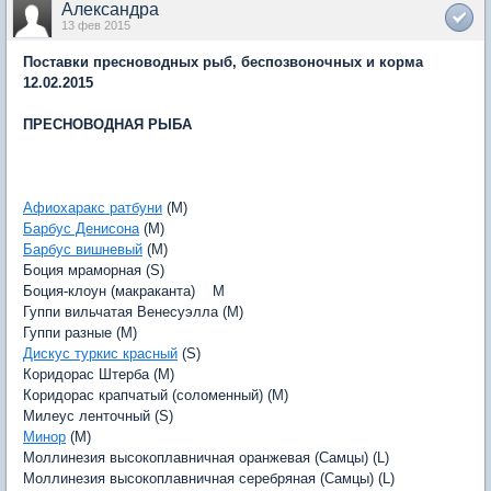
Александра
13 фев 2015
Поставки пресноводных рыб, беспозвоночных и корма
12.02.2015
ПРЕСНОВОДНАЯ РЫБА
Афиохаракс ратбуни
(M)
Барбус Денисона
(M)
Барбус вишневый
(M)
Боция мраморная (S)
Боция-клоун (макраканта) М
Гуппи вильчатая Венесуэлла (M)
Гуппи разные (M)
Дискус туркис красный
(S)
Коридорас Штерба (M)
Коридорас крапчатый (соломенный) (M)
Милеус ленточный (S)
Минор
(M)
Моллинезия высокоплавничная оранжевая (Самцы) (L)
Моллинезия высокоплавничная серебряная (Самцы) (L)