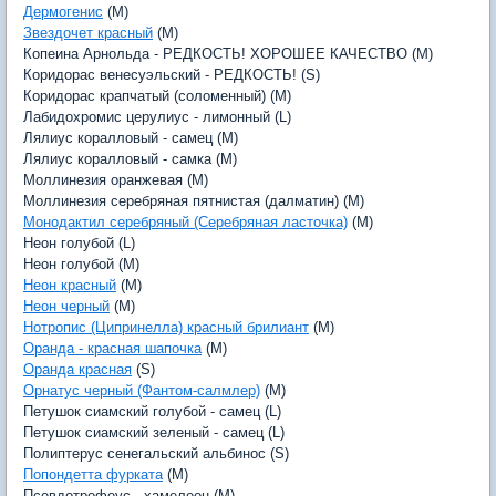
Дермогенис
(M)
Звездочет красный
(M)
Копеина Арнольда - РЕДКОСТЬ! ХОРОШЕЕ КАЧЕСТВО (M)
Коридорас венесуэльский - РЕДКОСТЬ! (S)
Коридорас крапчатый (соломенный) (M)
Лабидохромис церулиус - лимонный (L)
Лялиус коралловый - самец (M)
Лялиус коралловый - самка (M)
Моллинезия оранжевая (M)
Моллинезия серебряная пятнистая (далматин) (M)
Монодактил серебряный (Серебряная ласточка)
(M)
Неон голубой (L)
Неон голубой (M)
Неон красный
(M)
Неон черный
(M)
Нотропис (Ципринелла) красный брилиант
(M)
Оранда - красная шапочка
(M)
Оранда красная
(S)
Орнатус черный (Фантом-салмлер)
(M)
Петушок сиамский голубой - самец (L)
Петушок сиамский зеленый - самец (L)
Полиптерус сенегальский альбинос (S)
Попондетта фурката
(M)
Псевдотрофеус - хамелеон (M)