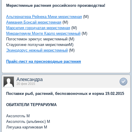
Меристемные растения российского производства!
Альтернатера Рейнека Мини меристемная
(M)
Аммания Бонсай меристемная
(M)
Марсилия городчатая меристемная
(M)
Микрантемум Монте Карло меристемный
(M)
Погостемон эректус меристемный (M)
Стаурогине ползучая меристемнаяM)
Эхинодорус нежный меристемный
(M)
Прайс-лист на пресноводные растения
Александра
20 фев 2015
Поставки рыб, растений, беспозвоночных и корма 19.02.2015
ОБИТАТЕЛИ ТЕРРАРИУМА
Аксолотль M
Аксолотль (альбинос) M
Лягушка карликовая M