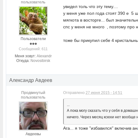
пользователь
увидел толь что эту тему....
у меня уже пол года стоят 390 е 5 ш
мягкота в восторге... был значитель
спс у меня не много , поэтому про н
Пользователи
тоже бы прикупил себе 4 кристальные
Cообщений: 611
Меня зовут:
Alexandr
Откуда:
Novosibirsk
Александр Авдеев
Продвинутый
Отправлено
27 июня 2015 - 14:51
пользователь
...
А пока могу сказать что у себя в дома
ничего. Через месяц ксюхи нет вообще 
Ага... я тоже "избавился" включив 
Авдеевы