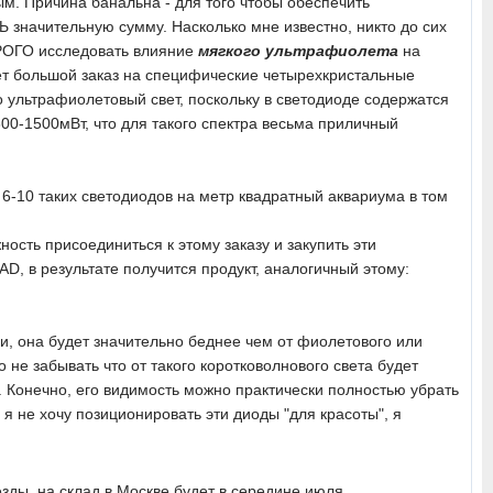
м. Причина банальна - для того чтобы обеспечить
 значительную сумму. Насколько мне известно, никто до сих
ОРОГО исследовать влияние
мягкого ультрафиолета
на
ет большой заказ на специфические четырехкристальные
 ультрафиолетовый свет, поскольку в светодиоде содержатся
00-1500мВт, что для такого спектра весьма приличный
 6-10 таких светодиодов на метр квадратный аквариума в том
ость присоединиться к этому заказу и закупить эти
D, в результате получится продукт, аналогичный этому:
ии, она будет значительно беднее чем от фиолетового или
 не забывать что от такого коротковолнового света будет
 Конечно, его видимость можно практически полностью убрать
я не хочу позиционировать эти диоды "для красоты", я
зды, на склад в Москве будет в середине июля.