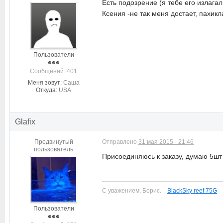
Есть подозрение (я тебе его излагал
Ксения -не так меня достает, пахик
Пользователи
Cообщений: 401
Меня зовут:
Саша
Откуда:
USA
Glafix
Продвинутый
Отправлено
31 мая 2015 - 21:46
пользователь
Присоединяюсь к заказу, думаю 5шт 
С уважением, Борис.
BlackSky reef 75G
Пользователи