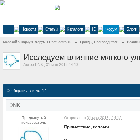
Новости
Статьи
Каталоги
ID
Форум
Блоги
Морской аквариум. Форумы ReefCentral.ru
→
Бренды, Производители
→
Beautif
Исследуем влияние мягкого у
Автор
DNK
,
31 мая 2015 14:13
Сообщений в теме: 14
DNK
Продвинутый
Отправлено
31 мая 2015 - 14:13
пользователь
Приветствую, коллеги.