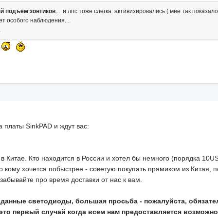
ый подъем зонтиков
... и лпс тоже слегка активизировались ( мне так показалось
ет особого наблюдения....
.
а платы SinkPAD и ждут вас:
 в Китае. Кто находится в России и хотел бы немного (порядка 10US
о кому хочется побыстрее - советую покупать прямиком из Китая, 
забывайте про время доставки от нас к вам.
т данные светодиоды, большая просьба - пожалуйста, обязате
- это первый случай когда всем нам предоставляется возможн