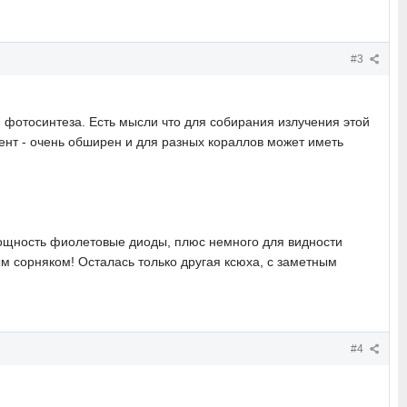
#3
я фотосинтеза. Есть мысли что для собирания излучения этой
мент - очень обширен и для разных кораллов может иметь
 мощность фиолетовые диоды, плюс немного для видности
ым сорняком! Осталась только другая ксюха, с заметным
#4