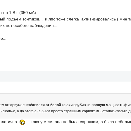
т по 1 Вт (350 мА)
ный подъем зонтиков... и лпс тоже слегка активизировались ( мне так
их нет особого наблюдения....
....
шнем аквариуме
я избавился от белой ксюхи врубив на полную мощность ф
нисколько, а до этого она была просто страшным сорняком! Осталась только д
аналогично
... тока у меня она не была сорняком, а была неболь