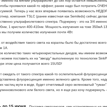
т именно на мягкий ультрафиолет до сих пор остается невыясненны
чтобы проявился какой-то эффект, ранее надо был потратить ОЧЕНЬ
й суммой. Теперь у нас всех впервые появилась возможность НЕД
тнер, компания TSLC (ранее известная как Semileds) сейчас дела
твенно ультрафиолетового спектра. Подчеркну - это на 3/4 именно
90нм, 1 кристалл 400-410нм. Мощность излучения на токе 350мА 13
А мы получим количество излучения почти 4Вт.
т воздействия такого света на кораллы было бы достаточно всего
м 1А.
ое количество таких четырехкристальных диодов, мы имеем возможн
можем поставить их на "звезду" выполненную по технологии SinkPA
ри этом цена получается всего 15USD!
ит ожидать от такого спектра какой-то ослепительной флуоресценц
едставлена флуоресценция именно зеленого цвета. Кроме того, надо
 частиц мути в воде, будет отчетливый серо-зеленоватый "туман".
инноволнового или белого света, но я еще раз хочу подчеркнуть - 
 до 15 июня.
Поставка светодиодов, уже установленных на зве