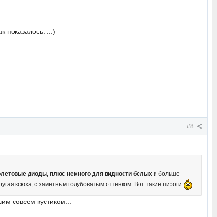
 показалось.....)
#8
иолетовые диоды, плюс немного для видности белых
и больше
ругая ксюха, с заметным голубоватым оттенком. Вот такие пироги
шим совсем кустиком...