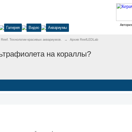
Автори
Галерея
Видео
Аквариумы
ul Reef. Технологии красивых аквариумов.
→
Архив ReefLEDLab
льтрафиолета на кораллы?