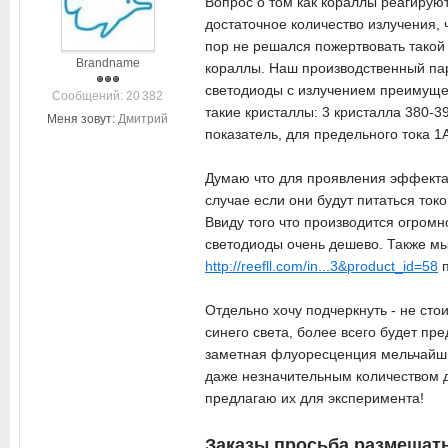
Вопрос о том как кораллы реагирую
достаточное количество излучения, 
пор не решался пожертвовать тако
Brandname
кораллы. Наш производственный пар
светодиоды с излучением преимущес
Cообщений: 20 382
такие кристаллы: 3 кристалла 380-3
Меня зовут:
Дмитрий
показатель, для предельного тока 1
Думаю что для проявления эффекта о
случае если они будут питаться токо
Ввиду того что производится огромн
светодиоды очень дешево. Также мы 
http://reefll.com/in...3&product_id=58
п
Отдельно хочу подчеркнуть - не сто
синего света, более всего будет пр
заметная флуоресценция мельчайших
даже незначительным количеством дл
предлагаю их для эксперимента!
Заказы просьба размещать