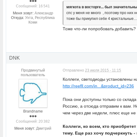
Cообщений: 16 541
мягкота в восторге... был значительн
спс у меня не много , поэтому про них н
Меня зовут:
Александр
Откуда:
Ухта, Республика
тоже бы прикупил себе 4 кристальные...
Коми
Тоже что-ли попробовать добавить?
DNK
Продвинутый
Отправлено
23 июля 2015 - 11:15
пользователь
Коллеги, светодиоды установлены н
http://reefll.com/in...&product_id=236
Пока они доступны только со склада
Россию, а отсюда отправим к вам. Н
Brandname
чем через две недели, плюс еще не 
Cообщений: 20 382
Коллеги, ко всем, кто приобрете
Меня зовут:
Дмитрий
тему. Еще раз хочу подчеркнуть 