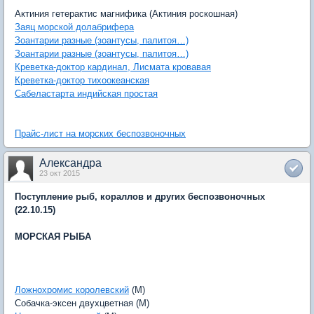
Актиния гетерактис магнифика (Актиния роскошная)
Заяц морской долабрифера
Зоантарии разные (зоантусы, палитоя…)
Зоантарии разные (зоантусы, палитоя…)
Креветка-доктор кардинал, Лисмата кровавая
Креветка-доктор тихоокеанская
Сабеластарта индийская простая
Прайс-лист на морских беспозвоночных
Александра
23 окт 2015
Поступление рыб, кораллов и других беспозвоночных
(22.10.15)
МОРСКАЯ РЫБА
Ложнохромис королевский
(M)
Собачка-эксен двухцветная (M)