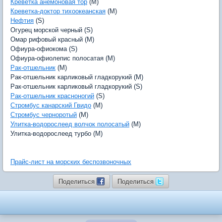
Креветка анемоновая тор
(M)
Креветка-доктор тихоокеанская
(M)
Нефтия
(S)
Огурец морской черный (S)
Омар рифовый красный (M)
Офиура-офиокома (S)
Офиура-офиолепис полосатая (M)
Рак-отшельник
(M)
Рак-отшельник карликовый гладкорукий (M)
Рак-отшельник карликовый гладкорукий (S)
Рак-отшельник красноногий
(S)
Стромбус канарский Гвидо
(M)
Стромбус черноротый
(M)
Улитка-водорослеед волчок полосатый
(M)
Улитка-водорослеед турбо (M)
Прайс-лист на морских беспозвоночных
Поделиться
Поделиться