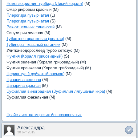
Немензофиллия турбида (Лисий коралл)
(M)
Омар рифовый красный (M)
Плерогира пузырчатая
(L)
Плерогира пузырчатая
(S)
Рак-отшельник синеногий
(M)
Синулярия зеленая (M)
Тубастрея оранжевая (желтая)
(M)
Тубипора - красный органчик
(M)
Улитка-водорослеед турбо сетозус (M)
Фунгия (Коралл грибовидный)
(S)
Фунгия зеленая (Коралл грибовидный) (M)
Фунгия оранжевая (Коралл грибовидный) (M)
Цериантус (трубчатый анемон)
(M)
Цинарина зеленая
(M)
Цинарина красная
(M)
Эуфиллия виноградная (Эуфиллия лягушачья икра)
(M)
Эуфиллия факельная (M)
Прайс-лист на морских беспозвоночных
Александра
30 окт 2015