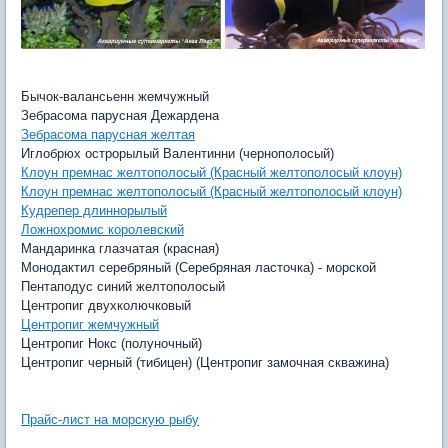
Бычок-валансьенн жемчужный
Зебрасома парусная Дежардена
Зебрасома парусная желтая
Иглобрюх острорылый Валентинни (чернополосый)
Клоун премнас желтополосый (Красный желтополосый клоун)
Клоун премнас желтополосый (Красный желтополосый клоун)
Кудрепер длиннорылый
Ложнохромис королевский
Мандаринка глазчатая (красная)
Монодактил серебряный (Серебряная ласточка) - морской
Пентаподус синий желтополосый
Центропиг двухколючковый
Центропиг жемчужный
Центропиг Нокс (полуночный)
Центропиг черный (тибицен) (Центропиг замочная скважина)
Прайс-лист на морскую рыбу