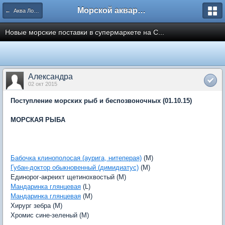
Морской аквариум. Форумы ReefCentral.ru
← Аква Лого. Аквариумные салоны и супермаркеты.
Новые морские поставки в супермаркете на С...
Александра
02 окт 2015
Поступление морских рыб и беспозвоночных (01.10.15)
МОРСКАЯ РЫБА
Бабочка клинополосая (аурига, нитеперая)
(M)
Губан-доктор обыкновенный (димидиатус)
(M)
Единорог-акреихт щетинохвостый (M)
Мандаринка глянцевая
(L)
Мандаринка глянцевая
(M)
Хирург зебра (М)
Хромис сине-зеленый (M)