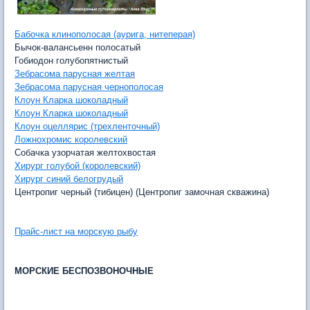
Бабочка клинополосая (аурига, нитеперая)
Бычок-валансьенн полосатый
Гобиодон голубопятнистый
Зебрасома парусная желтая
Зебрасома парусная чернополосая
Клоун Кларка шоколадный
Клоун Кларка шоколадный
Клоун оцеллярис (трехленточный)
Ложнохромис королевский
Собачка узорчатая желтохвостая
Хирург голубой (королевский)
Хирург синий белогрудый
Центропиг черный (тибицен) (Центропиг замочная скважина)
Прайс-лист на морскую рыбу
МОРСКИЕ БЕСПОЗВОНОЧНЫЕ