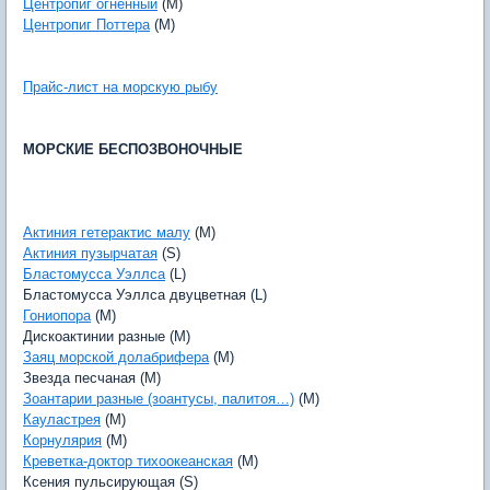
Центропиг огненный
(M)
Центропиг Поттера
(M)
Прайс-лист на морскую рыбу
МОРСКИЕ БЕСПОЗВОНОЧНЫЕ
Актиния гетерактис малу
(M)
Актиния пузырчатая
(S)
Бластомусса Уэллса
(L)
Бластомусса Уэллса двуцветная (L)
Гониопора
(M)
Дискоактинии разные (M)
Заяц морской долабрифера
(M)
Звезда песчаная (M)
Зоантарии разные (зоантусы, палитоя…)
(M)
Кауластрея
(M)
Корнулярия
(M)
Креветка-доктор тихоокеанская
(M)
Ксения пульсирующая (S)