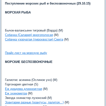
Поступление морских рыб и беспозвоночных (29.10.15)
МОРСКАЯ РЫБА
Бычок-валансьенн тигровый (Варда) (M)
Собачка (Салария) многополосая
(M)
Собачка узорчатая (лирохвостая) Смита
(M)
Прайс-лист на морскую рыбу
МОРСКИЕ БЕСПОЗВОНОЧНЫЕ
Галиотис асинина (Ослиное ухо) (M)
Горгонария цветная (S)
Еж диадема длинноиглая
(M)
Еж эхинометра
(M)
Звезда эхинастер лузонский (M)
Зоантарии разные (зоантусы, палитоя…)
(M)