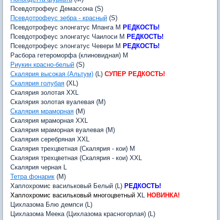
Псевдотрофеус Демассона (S)
Псевдотрофеус зебра - красный
(S)
Псевдотрофеус элонгатус Мпанга M
РЕДКОСТЬ!
Псевдотрофеус элонгатус Чаилоси M
РЕДКОСТЬ!
Псевдотрофеус элонгатус Чевери M
РЕДКОСТЬ!
Расбора гетероморфа (клиновидная) M
Риукин красно-белый
(S)
Скалярия высокая (Альтум)
(L)
СУПЕР РЕДКОСТЬ!
Скалярия голубая
(XL)
Скалярия золотая XXL
Скалярия золотая вуалевая (M)
Скалярия мраморная
(M)
Скалярия мраморная XXL
Скалярия мраморная вуалевая (M)
Скалярия серебряная XXL
Скалярия трехцветная (Скалярия - кои) M
Скалярия трехцветная (Скалярия - кои) XXL
Скалярия черная L
Тетра фонарик
(M)
Хаплохромис васильковый Белый (L)
РЕДКОСТЬ!
Хаплохромис васильковый многоцветный X
L
НОВИНКА!
Цихлазома Блю демпси (L)
Цихлазома Меека (Цихлазома красногорлая) (L)