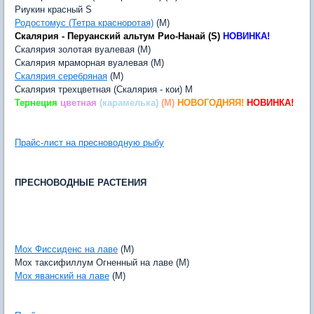
Риукин красный S
Родостомус (Тетра красноротая)
(M)
Скалярия - Перуанский альтум Рио-Нанай (S)
НОВИНКА!
Скалярия золотая вуалевая (M)
Скалярия мраморная вуалевая (M)
Скалярия серебряная
(M)
Скалярия трехцветная (Скалярия - кои) M
Тернеция
цветная
(карамелька)
(M)
НОВОГОДНЯЯ!
НОВИНКА!
Прайс-лист на пресноводную рыбу
ПРЕСНОВОДНЫЕ РАСТЕНИЯ
Мох Фиссиденс на лаве
(M)
Мох таксифиллум Огненный на лаве (M)
Мох яванский на лаве
(M)