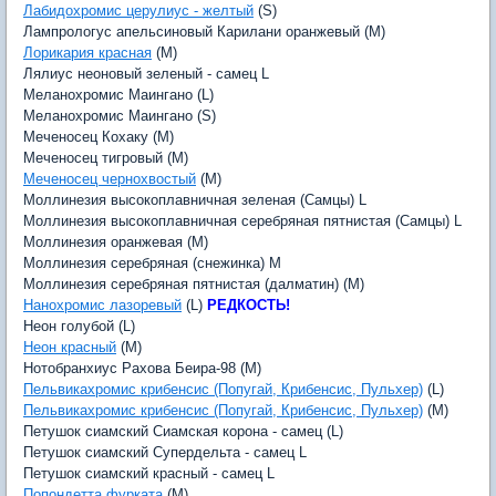
Лабидохромис церулиус - желтый
(S)
Лампрологус апельсиновый Карилани оранжевый (M)
Лорикария красная
(M)
Лялиус неоновый зеленый - самец L
Меланохромис Маингано (L)
Меланохромис Маингано (S)
Меченосец Кохаку (M)
Меченосец тигровый (M)
Меченосец чернохвостый
(M)
Моллинезия высокоплавничная зеленая (Самцы) L
Моллинезия высокоплавничная серебряная пятнистая (Самцы) L
Моллинезия оранжевая (M)
Моллинезия серебряная (снежинка) M
Моллинезия серебряная пятнистая (далматин) (M)
Нанохромис лазоревый
(L)
РЕДКОСТЬ!
Неон голубой (L)
Неон красный
(M)
Нотобранхиус Рахова Беира-98 (M)
Пельвикахромис крибенсис (Попугай, Крибенсис, Пульхер)
(L)
Пельвикахромис крибенсис (Попугай, Крибенсис, Пульхер)
(M)
Петушок сиамский Сиамская корона - самец (L)
Петушок сиамский Супердельта - самец L
Петушок сиамский красный - самец L
Попондетта фурката
(M)