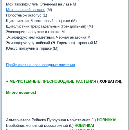
Мох таксифиллум Огненный на лаве M
Мох яванский на лаве
(M)
Погостемон октопус (L)
Щитолистник белоголовый в горшке (M)
Щитолистник трехраздельный (трёхдольный) (M)
Элеохарис парвулюс в горшке M
Эхинодорус мелкоцветный, Черная амазонка M
Эхинодорус уругвайский (Э. Горемана) - красный M
Юнкус ползучий в горшке (M)
Прайс-лист на пресноводные растения
+ МЕРИСТЕМНЫЕ ПРЕСНОВОДНЫЕ РАСТЕНИЯ
( ХОРВАТИЯ)
:
Много новинок!
Альтернатера Рейнека Пурпурная меристемная (L)
НОВИНКА!
Вербейник монетный меристемный (L)
НОВИНКА!