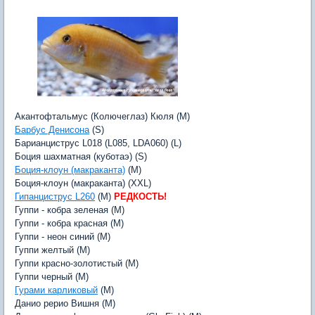
Акантофтальмус (Колючеглаз) Кюля (M)
Барбус Денисона
(S)
Барианциструс L018 (L085, LDA060) (L)
Боция шахматная (куботаэ) (S)
Боция-клоун (макраканта)
(M)
Боция-клоун (макраканта) (XXL)
Гипанциструс L260
(M)
РЕДКОСТЬ!
Гуппи - кобра зеленая (M)
Гуппи - кобра красная (M)
Гуппи - неон синий (M)
Гуппи желтый (M)
Гуппи красно-золотистый (M)
Гуппи черный (M)
Гурами карликовый
(M)
Данио рерио Вишня (M)