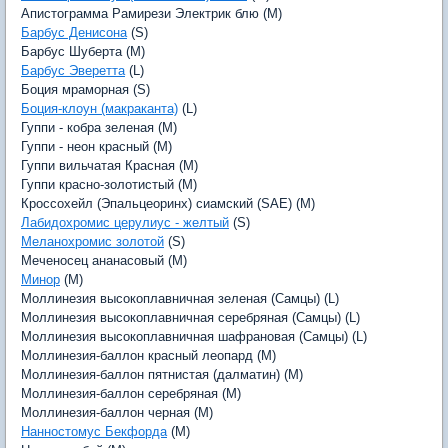
Апистограмма Рамирези Электрик блю (M)
Барбус Денисона
(S)
Барбус Шуберта (M)
Барбус Эверетта
(L)
Боция мраморная (S)
Боция-клоун (макраканта)
(L)
Гуппи - кобра зеленая (M)
Гуппи - неон красный (M)
Гуппи вильчатая Красная (M)
Гуппи красно-золотистый (M)
Кроссохейл (Эпальцеоринх) сиамский (SAE) (M)
Лабидохромис церулиус - желтый
(S)
Меланохромис золотой
(S)
Меченосец ананасовый (M)
Минор
(M)
Моллинезия высокоплавничная зеленая (Самцы) (L)
Моллинезия высокоплавничная серебряная (Самцы) (L)
Моллинезия высокоплавничная шафрановая (Самцы) (L)
Моллинезия-баллон красный леопард (M)
Моллинезия-баллон пятнистая (далматин) (M)
Моллинезия-баллон серебряная (M)
Моллинезия-баллон черная (M)
Нанностомус Бекфорда
(M)