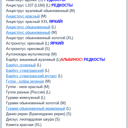
Анциструс L107 (L184) (L)
РЕДКОСТЬ!
Анциструс вуалевый обыкновенный (M)
Анциструс красный
(M)
Анциструс красный XXL
ЯРКИЙ!
Анциструс обыкновенный
(L)
Анциструс обыкновенный
(M)
Анциструс обыкновенный золотой (XL)
Астронотус ореховый (L)
ЯРКИЙ!
Астронотус ореховый (S)
Аулонокара мультиколор (M)
Барбус вишневый вуалевый (L)
АЛЬБИНОС!
РЕДКОСТЬ!
Барбус огненный
(L)
Барбус суматранский
(L)
Барбус суматранский мутант
(L)
Гуппи - кобра зеленая
(M)
Гуппи - неон красный (M)
Гуппи разные (Россия) (L)
Гурами жемчужный (L)
Гурами обыкновенный золотой (M)
Гурами обыкновенный мраморный
(L)
Данио рерио (Брахиоданио рерио) (S)
Дискус леопардовая шкура (S)
Комета красная (XL)