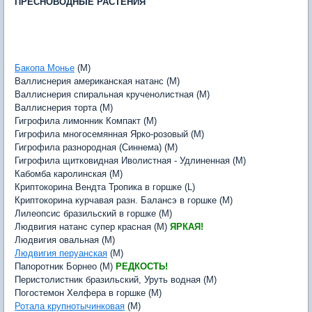
ПРЕСНОВОДНЫЕ РАСТЕНИЯ
Бакопа Монье
(M)
Валлиснерия американская натанс (M)
Валлиснерия спиральная крученолистная (M)
Валлиснерия торта (M)
Гигрофила лимонник Компакт (M)
Гигрофила многосемянная Ярко-розовый (M)
Гигрофила разнородная (Синнема) (M)
Гигрофила щитковидная Иволистная - Удлиненная (M)
Кабомба каролинская (M)
Криптокорина Вендта Тропика в горшке (L)
Криптокорина курчавая разн. Балансэ в горшке (M)
Лилеопсис бразильский в горшке (M)
Людвигия натанс супер красная (M)
ЯРКАЯ!
Людвигия овальная (M)
Людвигия перуанская
(M)
Папоротник Борнео (M)
РЕДКОСТЬ!
Перистолистник бразильский, Уруть водная (M)
Погостемон Хелфера в горшке (M)
Ротала крупнотычинковая
(M)