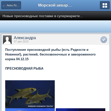
Морской аквариум. Форумы ReefCentral.ru
← Аква Лого. Аквариумные салоны и супермаркеты.
Новые пресноводные поставки в супермаркете...
Александра
07 дек 2015
Поступления пресноводной рыбы (есть Редкости и
Новинки!), растений, беспозвоночных и замороженного
корма 04.12.15
ПРЕСНОВОДНАЯ РЫБА