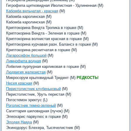
Гигрофила щитковидная Иволистная - Удлиненная (M)
Кабомба вильчатая - красная
(M)
Кабомба каролинская (M)
Кабомба каролинская (M)
Криптокорина Вендта Тропика в горшке (M)
Криптокорина Вендта - Зеленая в горшке (M)
Криптокорина волнистая красная в горшке (M)
Криптокорина курчавая разн. Балансэ в горшке (M)
Криптокорина реснитчатая в горшке (M)
Лагаросифон большой
(M)
Лимнофила водная
(M)
Лобелия пурпурная карликовая в горшке (M)
Людвигия железистая
(M)
Микросорум крыловидный Тридент (M)
РЕДКОСТЬ!
Несея красная
(M)
Перистолистник клубеньковый
(M)
Перистолистник, Уруть перистая (M)
Погостемон эректус (L)
Роголистник темно-зеленый
(M)
Сагиттария шиловидная (пучок) (M)
Элеохарис парвулюс в горшке (M)
Элодея Наяда
(M)
Эхинодорус Блехера, Тысячелистник (M)