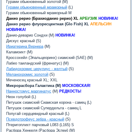
Гурами обыкновенный золотой (M)
Гурами обыкновенный мраморный
(L)
Гурами обыкновенный мраморный M
Данио рерио (Брахиоданио рерио) XL
АРБУЗИК
НОВИНКА!
Данио рерио флуоресцентная (Glo Fish) XL
АПЕЛЬСИН
НОВИНКА!
Данио-деварио Сондхи (M)
НОВИНКА!
Дискус красный (S)
Ириатерина Вернера
(M)
Каламоихт (M)
Кроссохейл (Эпальцеоринх) сиамский (SAE) (M)
Лабео таиландский (френатус) (M)
Лабидохромис церулиус - желтый
(S)
Меланохромис золотой
(S)
Меченосец красный XL; XXL
Микрорасбора Галактика (M)
МОСКОВСКАЯ!
Нанностомус маргинатус
(M)
РЕДКОСТЬ!
Неон голубой (L)
Петушок сиамский Сиамская корона - самец (L)
Петушок сиамский Супердельта - самец L
Попугай сердцевидный красный (L)
Псевдотрофеус зебра - красный
(S)
Птеригоплихт парчовый L083 (L165) S
Расбора Хенкеля (Расбора Эспеи) (M)