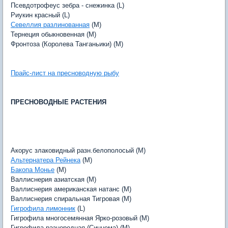
Псевдотрофеус зебра - снежинка (L)
Риукин красный (L)
Севеллия разлинованная
(M)
Тернеция обыкновенная (M)
Фронтоза (Королева Танганьики) (M)
Прайс-лист на пресноводную рыбу
ПРЕСНОВОДНЫЕ РАСТЕНИЯ
Акорус злаковидный разн.белополосый (M)
Альтернатера Рейнека
(M)
Бакопа Монье
(M)
Валлиснерия азиатская (M)
Валлиснерия американская натанс (M)
Валлиснерия спиральная Тигровая (M)
Гигрофила лимонник
(L)
Гигрофила многосемянная Ярко-розовый (M)
Гигрофила разнородная (Синнема) (M)