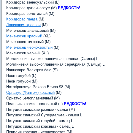
Коридорас венесуэльский (L)
Коридорас дупликареус (M)
РЕДКОСТЬ!
Коридорас золотистый (M)
Коридорас панда
(M)
Лорикария красная
(M)
Меченосец ананасовый (M)
Меченосец красный
(XL)
Меченосец тигровый (M)
Меченосец чернохвостый
(M)
Меченосец черный (XL)
Моллинезия высокоплавничная зеленая (Самцы) L
Моллинезия высокоплавничная серебряная (Самцы) L
Наннакара Электрик блю (S)
Неон голубой (L)
Неон голубой (M)
Нотобранхиус Рахова Беира-98 (M)
Орнатус (Фантом) красный
(M)
Орнатус белоплавничный (M)
Пельвикахромис полосатый (L)
РЕДКОСТЬ!
Петушки сиамские разные - самки (M)
Петушок сиамский Супердельта - самец L
Петушок сиамский голубой - самец L
Петушок сиамский красный - самец L
Пецилия красная - чернохвостая (M)