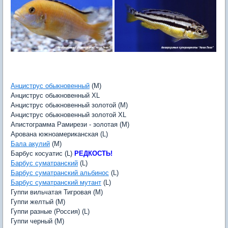
Анциструс обыкновенный
(M)
Анциструс обыкновенный XL
Анциструс обыкновенный золотой (M)
Анциструс обыкновенный золотой XL
Апистограмма Рамирези - золотая (M)
Арована южноамериканская (L)
Бала акулий
(M)
Барбус косуатис (L)
РЕДКОСТЬ!
Барбус суматранский
(L)
Барбус суматранский альбинос
(L)
Барбус суматранский мутант
(L)
Гуппи вильчатая Тигровая (M)
Гуппи желтый (M)
Гуппи разные (Россия) (L)
Гуппи черный (M)