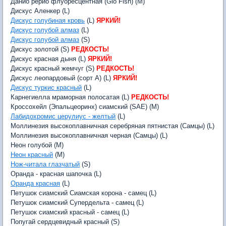
Данио рерио флуоресцентная (Glo Fish) (M)
Дискус Аленкер (L)
Дискус голубиная кровь
(L)
ЯРКИЙ!
Дискус голубой алмаз
(L)
Дискус голубой алмаз
(S)
Дискус золотой (S)
РЕДКОСТЬ!
Дискус красная дыня (L)
ЯРКИЙ!
Дискус красный жемчуг (S)
РЕДКОСТЬ!
Дискус леопардовый (сорт A) (L)
ЯРКИЙ!
Дискус туркис красный
(L)
Карнегиелла мраморная полосатая (L)
РЕДКОСТЬ!
Кроссохейл (Эпальцеоринх) сиамский (SAE) (M)
Лабидохромис церулиус - желтый
(L)
Моллинезия высокоплавничная серебряная пятнистая (Самцы) (L)
Моллинезия высокоплавничная черная (Самцы) (L)
Неон голубой (M)
Неон красный
(M)
Нож-читала глазчатый
(S)
Оранда - красная шапочка (L)
Оранда красная
(L)
Петушок сиамский Сиамская корона - самец (L)
Петушок сиамский Супердельта - самец (L)
Петушок сиамский красный - самец (L)
Попугай сердцевидный красный (S)