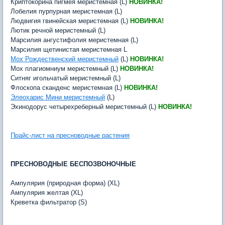
Криптокорина пигмея меристемная (L)
НОВИНКА!
Лобелия пурпурная меристемная (L)
Людвигия гвинейская меристемная (L)
НОВИНКА!
Лютик речной меристемный (L)
Марсилия ангустифолия меристемная (L)
Марсилия щетинистая меристемная L
Мох Рождественский меристемный
(L)
НОВИНКА!
Мох плагиомниум меристемный (L)
НОВИНКА!
Ситняг игольчатый меристемный (L)
Флоскопа сканденс меристемная (L)
НОВИНКА!
Элеохарис Мини меристемный
(L)
Эхинодорус четырехреберный меристемный (L)
НОВИНКА!
Прайс-лист на пресноводные растения
ПРЕСНОВОДНЫЕ БЕСПОЗВОНОЧНЫЕ
Ампулярия (природная форма) (XL)
Ампулярия желтая (XL)
Креветка фильтратор (S)