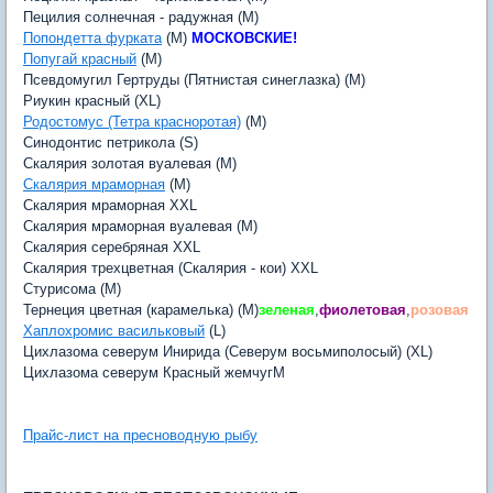
Пецилия солнечная - радужная (M)
Попондетта фурката
(M)
МОСКОВСКИЕ!
Попугай красный
(M)
Псевдомугил Гертруды (Пятнистая синеглазка) (M)
Риукин красный (XL)
Родостомус (Тетра красноротая)
(M)
Синодонтис петрикола (S)
Скалярия золотая вуалевая (M)
Скалярия мраморная
(M)
Скалярия мраморная XXL
Скалярия мраморная вуалевая (M)
Скалярия серебряная XXL
Скалярия трехцветная (Скалярия - кои) XXL
Стурисома (M)
Тернеция цветная (карамелька) (M)
зеленая
,
фиолетовая
,
розовая
Хаплохромис васильковый
(L)
Цихлазома северум Инирида (Северум восьмиполосый) (XL)
Цихлазома северум Красный жемчугM
Прайс-лист на пресноводную рыбу