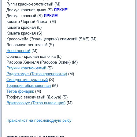
Гуппи красно-золотистый (M)
Дискус красная дыня (S)
ЯРКИЕ!
Дискус красный (S)
ЯРКИЕ!
Комета Черный бархат (M)
Комета красная (L)
Комета красная (S)
Кроссохейл (Эпальцеоринх) сиамский (SAE) (M)
Лепоринус ленточный (S)
Неон черный
(M)
Оранда - красная шапочка (L)
Расбора Хенкеля (Расбора Эспеи) (M)
Риукин красно-белый
(S)
Родостомус (Тетра красноротая)
(M)
Синодонтис вуалевый
(S)
Тернеция обыкновенная
(M)
Тетра фонарик
(M)
Трофеус звездчатый (Дюбуа) (S)
Эритрозонус (Тетра пылающая)
(M)
Прайс-лист на пресноводную рыбу