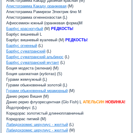
Апистограмма Какаду Двойная красная (M)
Апистограмма Какаду оранжевая
(M)
Апистограмма Рамирези Электрик блю M
Апистограмма огненнохвостая (L)
Афиосемион южный (оранжевая форма)M
Барбус красногубый
(M)
РЕДКОСТЬ!
Барбус вишневый L
Барбус вишневый вуалевый (M)
РЕДКОСТЬ!
Барбус огненный
(L)
Барбус суматранский
(L)
Барбус суматранский альбинос
(L)
Барбус суматранский мутант
(L)
Боция модеста (зеленая) (M)
Боция шахматная (куботаэ) (S)
Гурами жемчужный (L)
Гурами обыкновенный золотой (L)
Гурами обыкновенный мраморный
(M)
Данио рерио Вишня (M)
Данио рерио флуоресцентная (Glo Fish) L
АПЕЛЬСИН
НОВИНКА!
Йодотрофеус (L)
Коридорас золотистый длинноплавничный
Коридорас пигмей (M)
Лабидохромис церулиус - желтый
(L)
Лабидохромис церулиус - желтый
(M)