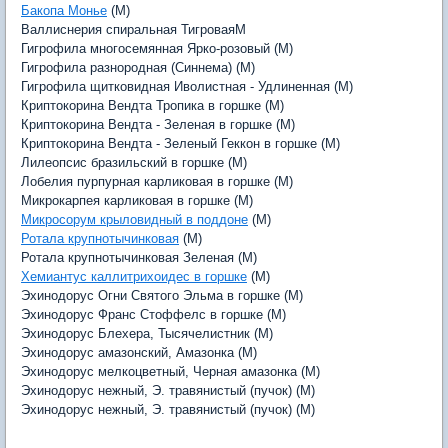
Бакопа Монье
(M)
Валлиснерия спиральная ТигроваяM
Гигрофила многосемянная Ярко-розовый (M)
Гигрофила разнородная (Синнема) (M)
Гигрофила щитковидная Иволистная - Удлиненная (M)
Криптокорина Вендта Тропика в горшке (M)
Криптокорина Вендта - Зеленая в горшке (M)
Криптокорина Вендта - Зеленый Геккон в горшке (M)
Лилеопсис бразильский в горшке (M)
Лобелия пурпурная карликовая в горшке (M)
Микрокарпея карликовая в горшке (M)
Микросорум крыловидный в поддоне
(M)
Ротала крупнотычинковая
(M)
Ротала крупнотычинковая Зеленая (M)
Хемиантус каллитрихоидес в горшке
(M)
Эхинодорус Огни Святого Эльма в горшке (M)
Эхинодорус Франс Стоффелс в горшке (M)
Эхинодорус Блехера, Тысячелистник (M)
Эхинодорус амазонский, Амазонка (M)
Эхинодорус мелкоцветный, Черная амазонка (M)
Эхинодорус нежный, Э. травянистый (пучок) (M)
Эхинодорус нежный, Э. травянистый (пучок) (M)