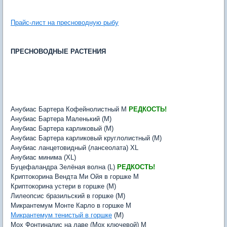
Прайс-лист на пресноводную рыбу
ПРЕСНОВОДНЫЕ РАСТЕНИЯ
Анубиас Бартера Кофейнолистный M
РЕДКОСТЬ!
Анубиас Бартера Маленький (M)
Анубиас Бартера карликовый (M)
Анубиас Бартера карликовый круглолистный (M)
Анубиас ланцетовидный (лансеолата) XL
Анубиас минима (XL)
Буцефаландра Зелёная волна (L)
РЕДКОСТЬ!
Криптокорина Вендта Ми Ойя в горшке M
Криптокорина устери в горшке (M)
Лилеопсис бразильский в горшке (M)
Микрантемум Монте Карло в горшке M
Микрантемум тенистый в горшке
(M)
Мох Фонтиналис на лаве (Мох ключевой) M