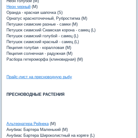
Неон голубой (M)
Неон черный
(M)
Оранда - красная шапочка (S)
Орнатус красноточечный, Рубростигма (M)
Петушки сиамские разные - самки (M)
Петушок сиамский Сиамская корона - самец (L)
Петушок сиамский голубой - самец (L)
Петушок сиамский красный - самец (L)
Пецилия голубая - коралловая (M)
Пецилия солнечная - радужная (M)
Расбора гетероморфа (клиновидная) (M)
Прайс-лист на пресноводную рыбу
ПРЕСНОВОДНЫЕ РАСТЕНИЯ
Альтернатера Рейнека
(M)
Анубиас Бартера Маленький (M)
Анубиас Бартера Широколистный на коряге (L)