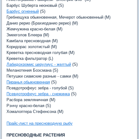
Барбус Шуберта неоновый (S)
Барбус огненный
(S)
Гребнещука обыкновенная, Мечерот обыкновенный (M)
Данио рерио (Брахиоданио рерио) (M)
Жемчужина красно-белая (M)
Змееголов Блеера (M)
Камбала пресноводная (M)
Коридорас золотистый (M)
Креветка пресноводная голубая (M)
Креветка фильтратор (L)
Лабидохромис церулиус - желтый
(S)
Меланотения Боэсмана (S)
Петушки сиамские разные - самки (M)
Пиранья обыкновенная
(S)
Псевдотрофеус зебра - голубой (S)
Псевдотрофеус зебра - снежинка
(S)
Расбора земляничная (M)
Рэнчу красно-белая (S)
Хомалоптера Стефенсона (M)
Прайс-лист на пресноводную рыбу
ПРЕСНОВОДНЫЕ РАСТЕНИЯ