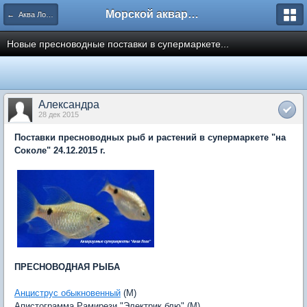
Морской аквариум. Форумы ReefCentral.ru
← Аква Лого. Аквариумные салоны и супермаркеты.
Новые пресноводные поставки в супермаркете...
Александра
28 дек 2015
Поставки пресноводных рыб и растений в супермаркете "на
Соколе" 24.12.2015 г.
ПРЕСНОВОДНАЯ РЫБА
Анциструс обыкновенный
(M)
Апистограмма Рамирези "Электрик блю" (M)