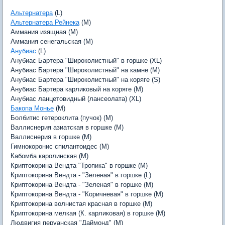
Альтернатера
(L)
Альтернатера Рейнека
(M)
Аммания изящная (M)
Аммания сенегальская (M)
Анубиас
(L)
Анубиас Бартера "Широколистный" в горшке (XL)
Анубиас Бартера "Широколистный" на камне (M)
Анубиас Бартера "Широколистный" на коряге (S)
Анубиас Бартера карликовый на коряге (M)
Анубиас ланцетовидный (лансеолата) (XL)
Бакопа Монье
(M)
Болбитис гетероклита (пучок) (M)
Валлиснерия азиатская в горшке (M)
Валлиснерия в горшке (M)
Гимнокоронис спилантоидес (M)
Кабомба каролинская (M)
Криптокорина Вендта "Тропика" в горшке (M)
Криптокорина Вендта - "Зеленая" в горшке (L)
Криптокорина Вендта - "Зеленая" в горшке (M)
Криптокорина Вендта - "Коричневая" в горшке (M)
Криптокорина волнистая красная в горшке (M)
Криптокорина мелкая (К. карликовая) в горшке (M)
Людвигия перуанская "Даймонд" (M)