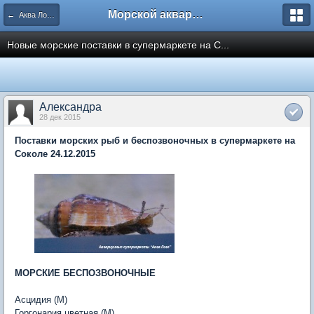
Морской аквариум. Форумы ReefCentral.ru
← Аква Лого. Аквариумные салоны и супермаркеты.
Новые морские поставки в супермаркете на С...
Александра
28 дек 2015
Поставки морских рыб и беспозвоночных в супермаркете на
Соколе 24.12.2015
МОРСКИЕ БЕСПОЗВОНОЧНЫЕ
Асцидия (M)
Горгонария цветная (M)