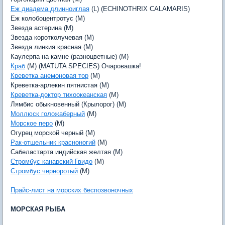
Еж диадема длинноиглая
(L) (ECHINOTHRIX CALAMARIS)
Еж колобоцентротус (M)
Звезда астерина (M)
Звезда коротколучевая (M)
Звезда линкия красная (M)
Каулерпа на камне (разноцветные) (M)
Краб
(M) (MATUTA SPECIES) Очаровашка!
Креветка анемоновая тор
(M)
Креветка-арлекин пятнистая (M)
Креветка-доктор тихоокеанская
(M)
Лямбис обыкновенный (Крылорог) (M)
Моллюск голожаберный
(M)
Морское перо
(M)
Огурец морской черный (M)
Рак-отшельник красноногий
(M)
Сабеластарта индийская желтая (M)
Стромбус канарский Гвидо
(M)
Стромбус черноротый
(M)
Прайс-лист на морских беспозвоночных
МОРСКАЯ РЫБА