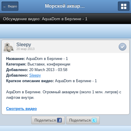
Морской аквариум. Форумы ReefCentral.ru
← Видео
Обсуждение видео: AquaDom в Берлине - 1
Sleepy
20 мар 2013
Название:
AquaDom в Берлине - 1
Категория:
Выставки, конференции
Добавлено:
20 March 2013 - 03:58
Добавлено:
Sleepy
Краткое описание видео:
AquaDom в Берлине - 1
AqaDom в Берлине. Огромный аквариум (около 1 млн. литров) с
лифтом внутри.
Смотреть видео
Поделиться
Поделиться