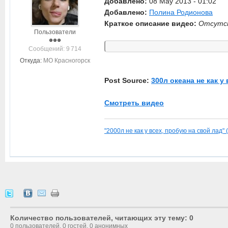
Добавлено:
08 May 2013 - 01:02
Добавлено:
Полина Родионова
Краткое описание видео:
Отсутс
Пользователи
Cообщений: 9 714
Откуда:
МО Красногорск
Post Source:
300л океана не как у
Смотреть видео
"2000л не как у всех, пробую на свой лад" 
Количество пользователей, читающих эту тему: 0
0 пользователей, 0 гостей, 0 анонимных