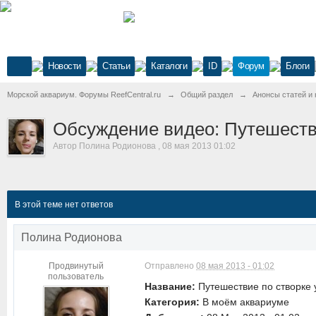
Новости
Статьи
Каталоги
ID
Форум
Блоги
Морской аквариум. Форумы ReefCentral.ru
→
Общий раздел
→
Анонсы статей и 
Обсуждение видео: Путешеств
Автор
Полина Родионова
,
08 мая 2013 01:02
В этой теме нет ответов
Полина Родионова
Продвинутый
Отправлено
08 мая 2013 - 01:02
пользователь
Название:
Путешествие по створке 
Категория:
В моём аквариуме