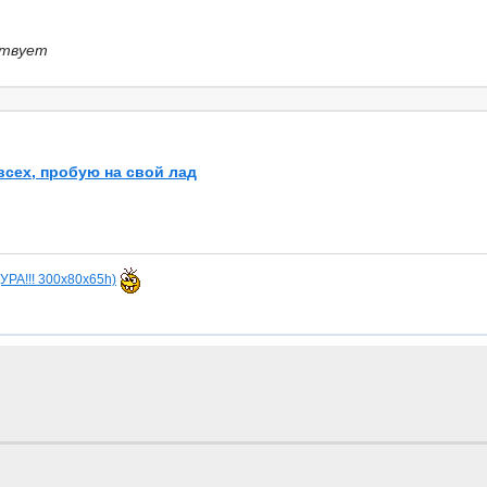
твует
 всех, пробую на свой лад
(УРА!!! 300х80х65h)