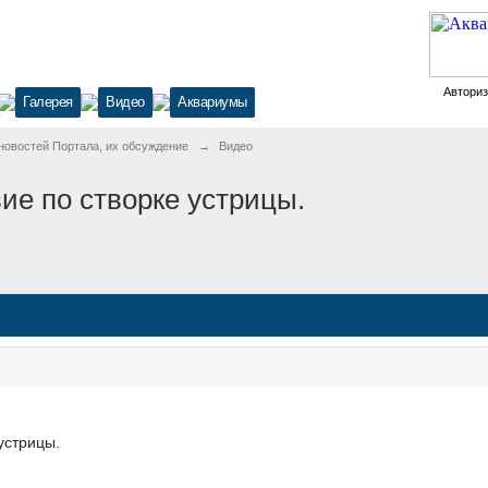
Автори
Галерея
Видео
Аквариумы
новостей Портала, их обсуждение
→
Видео
ие по створке устрицы.
устрицы.