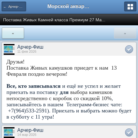
Морской аквариум. Форумы ReefCentral.ru
← Арчер-Фиш. Поставки морской живности и Интернет-магазин.
Поставка Живых Камней класса Премиум 27 Ма...
«
»
Арчер-Фиш
11 фев 2026
Друзья!
Поставка Живых камушков приедет к нам 13
Февраля поздно вечером!
Все, кто записывался
и ещё не успел и желает
приехать на поставку
для
выбора камешков
непосредственно с коробок
со скидкой 10%
,
записывайтесь в нашем Телеграмм-бизнес чате:
+7(964)533-2591). Приехать и выбрать можно будет
в субботу с 11 утра!
Арчер-Фиш
14 мар 2026