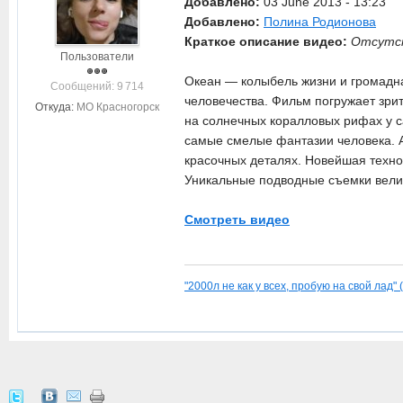
Добавлено:
03 June 2013 - 13:23
Добавлено:
Полина Родионова
Краткое описание видео:
Отсутс
Пользователи
Океан — колыбель жизни и громадна
Cообщений: 9 714
человечества. Фильм погружает зрит
Откуда:
МО Красногорск
на солнечных коралловых рифах у с
самые смелые фантазии человека. А
красочных деталях. Новейшая техно
Уникальные подводные съемки велис
Смотреть видео
"2000л не как у всех, пробую на свой лад" 