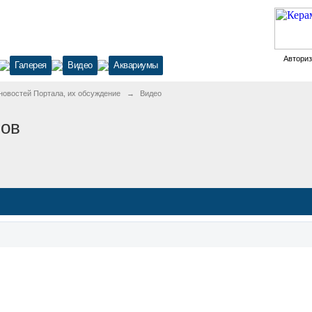
Автори
Галерея
Видео
Аквариумы
новостей Портала, их обсуждение
→
Видео
нов