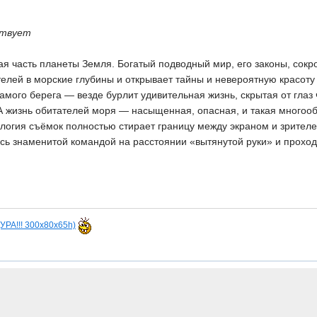
твует
я часть планеты Земля. Богатый подводный мир, его законы, сокро
елей в морские глубины и открывает тайны и невероятную красоту 
амого берега — везде бурлит удивительная жизнь, скрытая от гл
 жизнь обитателей моря — насыщенная, опасная, и такая многооб
логия съёмок полностью стирает границу между экраном и зрите
ь знаменитой командой на расстоянии «вытянутой руки» и проходи
(УРА!!! 300х80х65h)