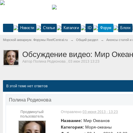
Новости
Статьи
Каталоги
ID
Форум
Блоги
Морской аквариум. Форумы ReefCentral.ru
→
Общий раздел
→
Анонсы статей и 
Обсуждение видео: Мир Океа
Автор
Полина Родионова
,
03 июн 2013 13:23
В этой теме нет ответов
Полина Родионова
Продвинутый
Отправлено
03 июня 2013 - 13:23
пользователь
Название:
Мир Океанов
Категория:
Моря-океаны