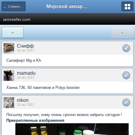
Морской аквариум. Форумы ReefCentral.ru
← Совместные закупки
iamreefer.com
«
»
Снифф
16 окт 2017
Салиферт Mg и Kh
mamadu
16 окт 2017
Ханна 736, 50 пакетиков и Polyp booster.
nikon
18 окт 2017
Посылку получил, кому очень срочно можно забрать сегодня !
Прикрепленные изображения