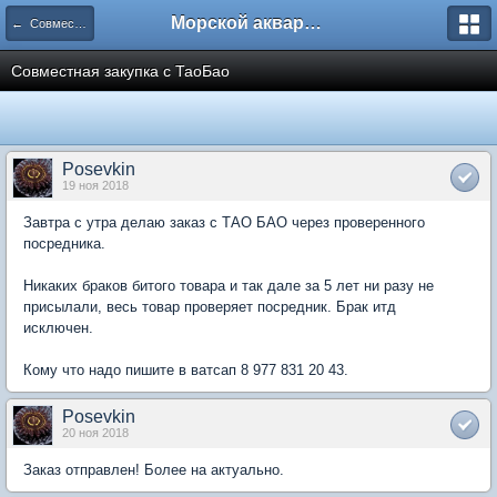
Морской аквариум. Форумы ReefCentral.ru
← Совместные закупки
Совместная закупка с ТаоБао
Posevkin
19 ноя 2018
Завтра с утра делаю заказ с ТАО БАО через проверенного
посредника.
Никаких браков битого товара и так дале за 5 лет ни разу не
присылали, весь товар проверяет посредник. Брак итд
исключен.
Кому что надо пишите в ватсап 8 977 831 20 43.
Posevkin
20 ноя 2018
Заказ отправлен! Более на актуально.