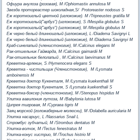
Офиура анулоза (розовая), М /Ophiomastix annulosa M
Звезда протореастер шоколадная,S/ Protoreaster nodosus S
Еж короткоиглый цветной (иглокожие). М /Tripneustes gratilla M
Еж короткоиглый("арбуз") (иглокожие), S /Mespilia globulus S
Еж короткоиглый("арбуз") (иглокожие), М /Mespilia globulus M
Еж черно белый длинноиглый (иглокожие), L /Diadema Savignyi L
Еж черно белый длинноиглый (иглокожие), M /Diadema Savignyi M
Краб-синелапый (членистоногие), M /Calcinus elegans
M
Рак-отшельник Гаймарда, М /Calcinus gaimardii
M
Рак-отшельник белолапый , М /Calcinus laevimanus M
Креветка-арлекин, S /Hymenocera elegans S
Креветка - чистильщик (Членистоногие), М /Lysmata
amboinensis M
Креветка доктор Кукенталя, M /Lysmata kuekenthali M
Креветка доктор Кукенталя, S /Lysmata kuekenthali S
Креветка-боксер (членистоногие), М /Stenopus hispidus
M
Улитка вавилония лутоза, M /Babylonia lutosa
M
Ципрея тигровая, M /Cypraea tigris M
Заяц морской (голожаберные молюски), M /Dolabella auricularia M
Улитка насариус, L /Nassarius Snail L
Стромбус зубчатый, M /Strombus dentatus
M
Улитка-волчок, M /Tectus fenestratus M
Улитка-конус хистрио, M /Trochus histrio M