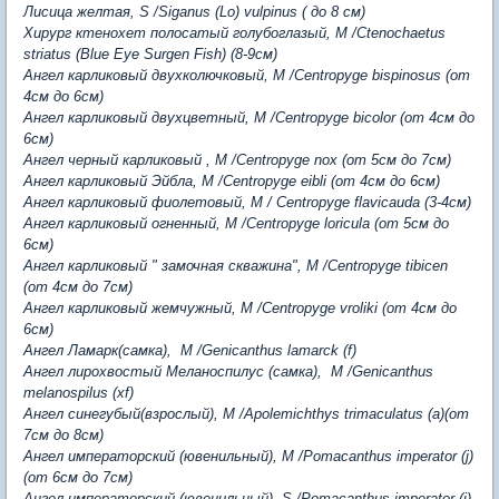
Лисица желтая, S /Siganus (Lo) vulpinus ( до 8 см)
Хирург ктенохет полосатый голубоглазый, M /Ctenochaetus
striatus (Blue Eye Surgen Fish) (8-9см)
Ангел карликовый двухколючковый, M /Centropyge bispinosus (от
4см до 6см)
Ангел карликовый двухцветный, M /Centropyge bicolor (от 4см до
6см)
Ангел черный карликовый , M /Centropyge nox (от 5см до 7см)
Ангел карликовый Эйбла, М /Centropyge eibli (от 4см до 6см)
Ангел карликовый фиолетовый, М / Centropyge flavicauda (3-4см)
Ангел карликовый огненный, M /Centropyge loricula (от 5см до
6см)
Ангел карликовый " замочная скважина", M /Centropyge tibicen
(от 4см до 7см)
Ангел карликовый жемчужный, M /Centropyge vroliki (от 4см до
6см)
Ангел Ламарк(самка), M /Genicanthus lamarck (f)
Ангел лирохвостый Меланоспилус (самка), M /Genicanthus
melanospilus (xf)
Ангел синегубый(взрослый), M /Apolemichthys trimaculatus (a)(от
7см до 8см)
Ангел императорский (ювенильный), М /Pomacanthus imperator (j)
(от 6см до 7см)
Ангел императорский (ювенильный), S /Pomacanthus imperator (j)