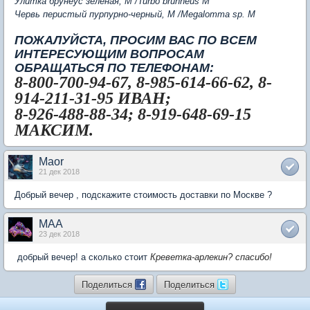
Улитка брунеус зеленая, M /Turbo brunneus M
Червь перистый пурпурно-черный, М /Megalomma sp.
M
ПОЖАЛУЙСТА, ПРОСИМ ВАС ПО ВСЕМ
ИНТЕРЕСУЮЩИМ ВОПРОСАМ
ОБРАЩАТЬСЯ ПО ТЕЛЕФОНАМ:
8-800-700-94-67, 8-985-614-66-62, 8-
914-211-31-95 ИВАН;
8-926-488-88-34; 8-919-648-69-15
МАКСИМ.
Maor
21 дек 2018
Добрый вечер , подскажите стоимость доставки по Москве ?
MAA
23 дек 2018
добрый вечер! а сколько стоит
Креветка-арлекин? спасибо!
Поделиться
Поделиться