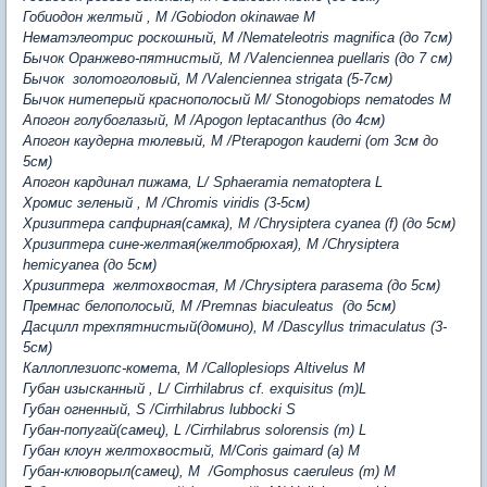
Гобиодон желтый , M /Gobiodon okinawae
M
Нематэлеотрис роскошный, M /Nemateleotris magnifica (до 7см)
Бычок Оранжево-пятнистый, M /Valenciennea puellaris (до 7 см)
Бычок золотоголовый, M /Valenciennea strigata (5-7см)
Бычок нитеперый краснополосый M/ Stonogobiops nematodes
M
Апогон голубоглазый, M /Apogon leptacanthus (до 4см)
Апогон каудерна тюлевый, M /Pterapogon kauderni (от 3см до
5см)
Апогон кардинал пижама, L/ Sphaeramia nematoptera L
Хромис зеленый , M /Chromis viridis (3-5см)
Хризиптера сапфирная(самка), M /Chrysiptera cyanea (f) (до 5см)
Хризиптера сине-желтая(желтобрюхая), M /Chrysiptera
hemicyanea (до 5см)
Хризиптера желтохвостая, M /Chrysiptera parasema (до 5см)
Премнас белополосый, M /Premnas biaculeatus (до 5см)
Дасцилл трехпятнистый(домино), M /Dascyllus trimaculatus (3-
5см)
Каллоплезиопс-комета, M /Calloplesiops Altivelus M
Губан изысканный , L/ Cirrhilabrus cf. exquisitus (m)L
Губан огненный, S /Cirrhilabrus lubbocki S
Губан-попугай(самец), L /Cirrhilabrus solorensis (m) L
Губан клоун желтохвостый, М/Coris gaimard (a)
M
Губан-клюворыл(самец), M /Gomphosus caeruleus (m)
M