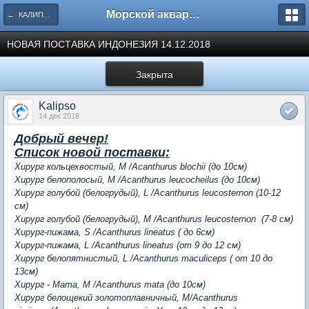
Морской аквариум. Форумы ReefCentral.ru
← КАЛИПСО - Морские гидробионты.
НОВАЯ ПОСТАВКА ИНДОНЕЗИЯ 14.12.2018
Закрыта
Kalipso
14 дек 2018
Добрый вечер!
Список новой поставки:
Хирург кольцехвостый, M /Acanthurus blochii (до 10см)
Хирург белополосый, M /Acanthurus leucocheilus (до 10см)
Хирург голубой (белогрудый), L /Acanthurus leucosternon (10-12
см)
Хирург голубой (белогрудый), M /Acanthurus leucosternon (7-8 см)
Хирург-пижама, S /Acanthurus lineatus ( до 6см)
Хирург-пижама, L /Acanthurus lineatus (от 9 до 12 см)
Хирург белопятнистый, L /Acanthurus maculiceps ( от 10 до
13см)
Хирург - Мата, M /Acanthurus mata (до 10см)
Хирург белощекий золотоплавничный, M/Acanthurus