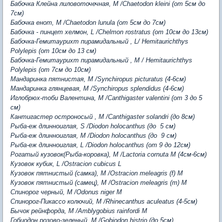
Бабочка Клейна лиловоточечная, M /Chaetodon kleini (от 5см до
7см)
Бабочка енот, M /Chaetodon lunula (от 5см до 7см)
Бабочка - пинцет хелмон, L /Chelmon rostratus (от 10см до 13см)
Бабочка-Гемитаурихт пирамидальный , L/ Hemitaurichthys
Polylepis (от 10см до 13 см)
Бабочка-Гемитаурихт пирамидальный , М / Hemitaurichthys
Polylepis (от 7см до 10см)
Мандаринка пятнистая, M /Synchiropus picturatus (4-6см)
Мандаринка глянцевая, M /Synchiropus splendidus (4-6см)
Иглобрюх-тоби Валентина, M /Canthigaster valentini (от 3 до 5
см)
Кантигастер остроносый , M /Canthigaster solandri (до 8см)
Рыба-еж длинноиглая, S /Diodon holocanthus (до 5 см)
Рыба-еж длинноиглая, M /Diodon holocanthus (до 9 см)
Рыба-еж длинноиглая, L /Diodon holocanthus (от 9 до 12см)
Рогатый кузовок(Рыба-коровка), M /Lactoria cornuta M (4см-6см)
Кузовок кубик, L /Ostracion cubicus L
Кузовок пятнистый (самка), M /Ostracion meleagris (f)
M
Кузовок пятнистый (самец), M /Ostracion meleagris (m)
M
Спинорог черный, M /Odonus niger M
Спинорог-Пикассо колючий, M /Rhinecanthus aculeatus (4-5см)
Бычок рейнфорда, М /Amblygobius rainfordi
M
Гобиодон розово-зеленый, M /Gobiodon histrio (до 5см)