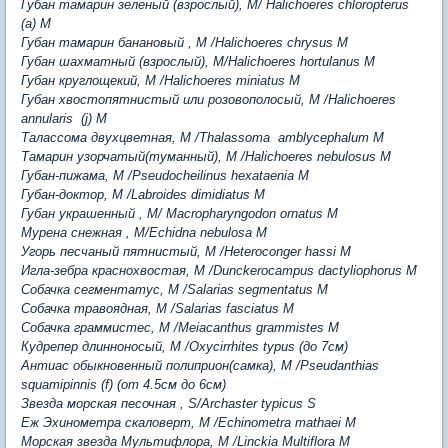
Губан тамарин зеленый (взрослый), M/ Halichoeres chloropterus
(a) M
Губан тамарин банановый , M /Halichoeres chrysus M
Губан шахматный (взрослый), М/Halichoeres hortulanus
M
Губан круглощекий, M /Halichoeres miniatus
M
Губан хвостопятнистый или розовополосый, M /Halichoeres
annularis (j)
M
Талассома двухцветная, M /Thalassoma amblycephalum
M
Тамарин узорчатый(туманный), M /Halichoeres nebulosus M
Губан-пижама, M /Pseudocheilinus hexataenia M
Губан-доктор, M /Labroides dimidiatus M
Губан украшенный , М/ Macropharyngodon ornatus
M
Мурена снежная , М/Echidna nebulosa
M
Угорь песчаный пятнистый, M /Heteroconger hassi M
Игла-зебра краснохвостая, M /Dunckerocampus dactyliophorus M
Собачка сегментатус, M /Salarias segmentatus M
Собачка травоядная, M /Salarias fasciatus M
Собачка граммистес, M /Meiacanthus grammistes M
Кудрепер длинноносый, M /Oxycirrhites typus (до 7см)
Антиас обыкновенный полиприон(самка), M /Pseudanthias
squamipinnis (f) (от 4.5см до 6см)
Звезда морская песочная , S/Archaster typicus
S
Еж Эхинометра скаловерт, М /Echinometra mathaei M
Морская звезда Мультифлора, М /Linckia Multiflora M