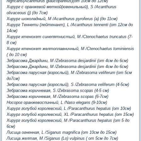
nigricans(Acanthurus glaucopareius)(от 10см до 12см)
Хирург с оранжевой меткой(ювенильный), S /Acanthurus
olivaceous (j) (до 7см)
Хирург шоколадный, M /Acanthurus pyroferus (a) (до 11см)
Хирург Теннети (лейтенант), L /Acanthurus tennenti (от 12см до
14см)
Хирург ктенохет синепятнистый, M /Ctenochaetus truncatus (7-
8 см)
Хирург ктенохет желтоплавничный, M /Ctenochaetus tominiensis
( до 10 см)
Зебрасома Джардини, M /Zebrasoma desjardinii (от 4см до 6см)
Зебрасома Джардини, M /Zebrasoma desjardinii (от 4см до 6см)
Зебрасома парусная (взрослый), M /Zebrasoma veliferum (от 5см
до7см)
Зебрасома парусная (взрослый), S /Zebrasoma veliferum (4-5см)
Зебрасома коричневая, S /Zebrasoma scopas (4-5 см)
Зебрасома коричневая, M /Zebrasoma scopas (6-7см)
Носорог оранжевоспинный, L /Naso elegans (9-10см)
Хирург голубой королевский, L /Paracanthurus hepatus (от 10см)
Хирург голубой королевский, XL /Paracanthurus hepatus (от 15см)
Хирург голубой королевский, M /Paracanthurus hepatus (от 5 до
6см)
Лисица огненная, L /Siganus magnifica (от 10см до 15см)
Лисица желтая, М /Siganus (Lo) vulpinus ( от 5см до 7см)