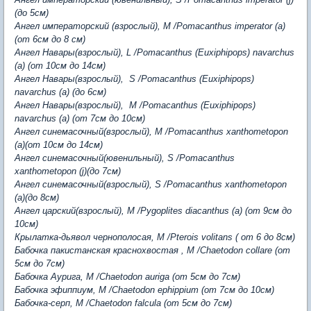
(до 5см)
Ангел императорский (взрослый), M /Pomacanthus imperator (a)
(от 6см до 8 см)
Ангел Навары(взрослый), L /Pomacanthus (Euxiphipops) navarchus
(a) (от 10см до 14см)
Ангел Навары(взрослый), S /Pomacanthus (Euxiphipops)
navarchus (a) (до 6см)
Ангел Навары(взрослый), M /Pomacanthus (Euxiphipops)
navarchus (a) (от 7см до 10см)
Ангел синемасочный(взрослый), M /Pomacanthus xanthometopon
(a)(от 10см до 14см)
Ангел синемасочный(ювенильный), S /Pomacanthus
xanthometopon (j)(до 7см)
Ангел синемасочный(взрослый), S /Pomacanthus xanthometopon
(a)(до 8см)
Ангел царский(взрослый), М /Pygoplites diacanthus (a) (от 9см до
10см)
Крылатка-дьявол чернополосая, M /Pterois volitans ( от 6 до 8см)
Бабочка пакистанская краснохвостая , M /Chaetodon collare (от
5см до 7см)
Бабочка Аурига, M /Chaetodon auriga (от 5см до 7см)
Бабочка эфиппиум, M /Chaetodon ephippium (от 7см до 10см)
Бабочка-серп, M /Chaetodon falcula (от 5см до 7см)