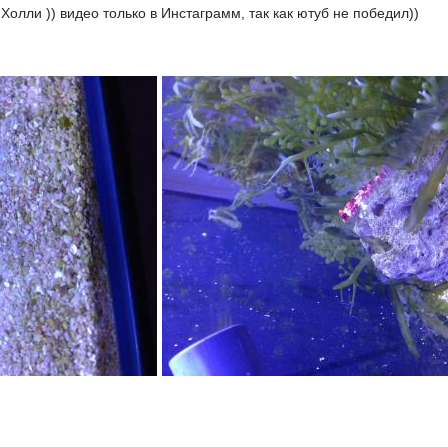
Холли )) видео только в Инстаграмм, так как ютуб не победил))