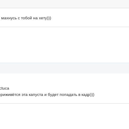
махнусь с тобой на хету)))
ctuca
риживётся эта капуста и будет попадать в кадр)))