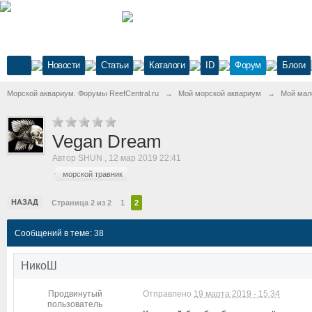
Новости
Статьи
Каталоги
ID
Форум
Блоги
Морской аквариум. Форумы ReefCentral.ru
→
Мой морской аквариум
→
Мой мал
Vegan Dream
Автор
SHUN
,
12 мар 2019 22:41
морской травник
НАЗАД
Страница 2 из 2
1
2
Сообщений в теме: 38
НикоШ
Продвинутый
Отправлено
19 марта 2019 - 15:34
пользователь