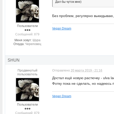
Дал бы чуток мне)
Без проблем, регулярно выкидываю, 
Пользователи
Vegan Dream
Cообщений: 879
Меня зовут:
Шура
Откуда:
Череповец
SHUN
Продвинутый
Отправлено
20 марта 2019 - 21:16
пользователь
Достал ещё новую растючку - ulva la
Фотку пока не сделать, но надеюсь п
Vegan Dream
Пользователи
Cообщений: 879