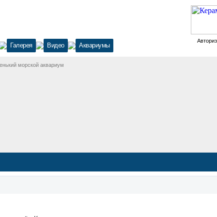
Автори
Галерея
Видео
Аквариумы
енький морской аквариум