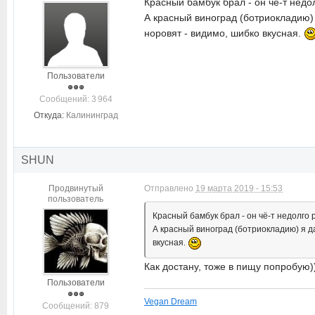
Красный бамбук брал - он чё-т недолг
А красный виноград (ботриокладию) 
норовят - видимо, шибко вкусная.
Пользователи
Cообщений: 3 964
Откуда:
Калининград
SHUN
Продвинутый
Отправлено
19 марта 2019 - 15:53
пользователь
Красный бамбук брал - он чё-т недолго ра
А красный виноград (ботриокладию) я да
вкусная.
Как достану, тоже в пищу попробую)
Пользователи
Vegan Dream
Cообщений: 879