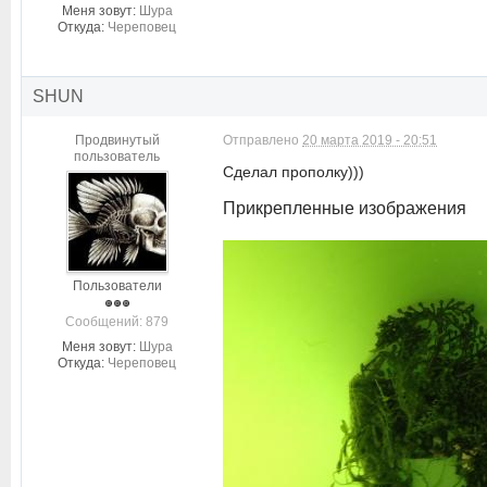
Меня зовут:
Шура
Откуда:
Череповец
SHUN
Продвинутый
Отправлено
20 марта 2019 - 20:51
пользователь
Сделал прополку)))
Прикрепленные изображения
Пользователи
Cообщений: 879
Меня зовут:
Шура
Откуда:
Череповец