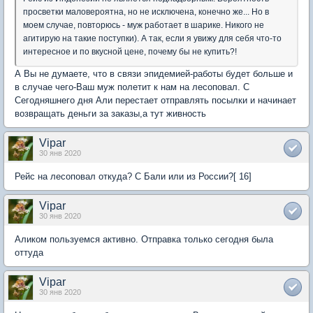
просветки маловероятна, но не исключена, конечно же... Но в
моем случае, повторюсь - муж работает в шарике. Никого не
агитирую на такие поступки). А так, если я увижу для себя что-то
интересное и по вкусной цене, почему бы не купить?!
А Вы не думаете, что в связи эпидемией-работы будет больше и
в случае чего-Ваш муж полетит к нам на лесоповал. С
Сегодняшнего дня Али перестает отправлять посылки и начинает
возвращать деньги за заказы,а тут живность
Vipar
30 янв 2020
Рейс на лесоповал откуда? С Бали или из России?[ 16]
Vipar
30 янв 2020
Аликом пользуемся активно. Отправка только сегодня была
оттуда
Vipar
30 янв 2020