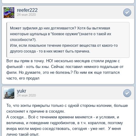
reefer222
24 мая 2020
Может эуфилия до них дотягивается? Хотя бы вытягивая
некоторые щупальца в "боевое оружие"(знаете о такой их
способности?).
Или, если локальное течение приносит вещества от какого-то
другого соседа - то в них может быть причина.
Вот вы прям в точку. НО! несколько месяцев стояли рядом с
филькой - хоть бы хны. Сейчас поставил немного подальше от
фили. Но думаете, это не болезнь? По ним еж еще топтался
часто, его продал
yukr
24 мая 2020
То, что зонты прикрыты только с одной стороны колонии, больше
сколоняет к причине в соседях.
А соседи... Всё с течением времени меняется - и условия, и
величина, и поведение гидробионтов, в т.ч. кораллов, поэтому
вчера могли мирно соседствовать, сегодня - уже нет. У меня
лично такой опыт.