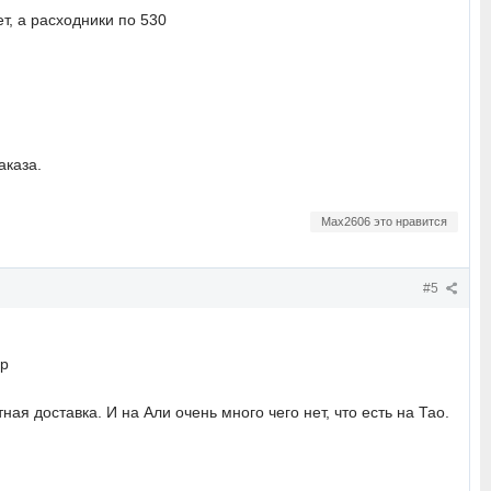
ет, а расходники по 530
аказа.
Max2606 это нравится
#5
0р
ая доставка. И на Али очень много чего нет, что есть на Тао.