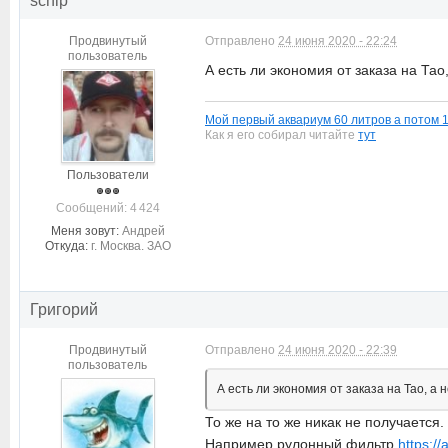
schip
Продвинутый
Отправлено
24 июня 2020 - 22:24
пользователь
А есть ли экономия от заказа на Тао
Мой первый аквариум 60 литров а потом 
Как я его собирал читайте
тут
Пользователи
Cообщений: 4 424
Меня зовут:
Андрей
Откуда:
г. Москва. ЗАО
Григорий
Продвинутый
Отправлено
24 июня 2020 - 22:39
пользователь
А есть ли экономия от заказа на Тао, а
То же на то же никак не получается
Например рулонный фильтр
https:/