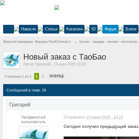
Новости
Статьи
Каталоги
ID
Форум
Блоги
Морской аквариум. Форумы ReefCentral.ru
→
Куплю - продам - меняю - изготовлю
Новый заказ с ТаоБао
Автор
Григорий
,
19 июн 2020 10:20
ВПЕРЕД
Страница 1 из 2
1
2
Сообщений в теме: 28
Григорий
Продвинутый
Отправлено
19 июня 2020 - 10:20
пользователь
Сегодня получил предыдущий заказ.