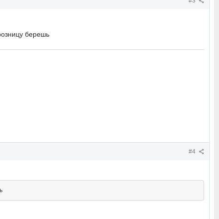
#3
 розницу берешь
#4
ь