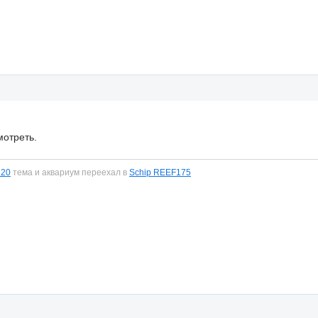
мотреть.
120
тема и аквариум переехал в
Schip REEF175