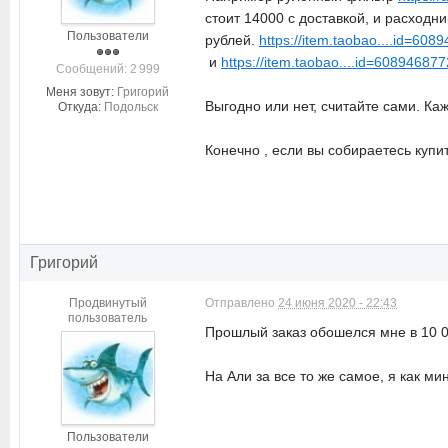
стоит 14000 с доставкой, и расходни
Пользователи
рублей.
https://item.taobao....id=60
и
https://item.taobao....id=60894687
Cообщений: 2 999
Меня зовут:
Григорий
Выгодно или нет, считайте сами. Каж
Откуда:
Подольск
Конечно , если вы собираетесь купит
Григорий
Продвинутый
Отправлено
24 июня 2020 - 22:43
пользователь
Прошлый заказ обошелся мне в 10 00
На Али за все то же самое, я как ми
Пользователи