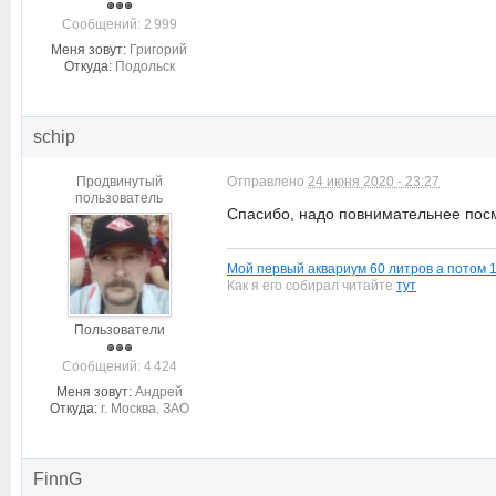
Cообщений: 2 999
Меня зовут:
Григорий
Откуда:
Подольск
schip
Продвинутый
Отправлено
24 июня 2020 - 23:27
пользователь
Спасибо, надо повнимательнее пос
Мой первый аквариум 60 литров а потом 
Как я его собирал читайте
тут
Пользователи
Cообщений: 4 424
Меня зовут:
Андрей
Откуда:
г. Москва. ЗАО
FinnG