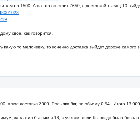
ки там по 1500. А на тао он стоит 7650, с доставкой тысящ 10 выйд
8948001023
7219
дому свое, как говорится.
ь какую то мелочевку, то конечно доставка выйдет дороже самого з
0, плюс доставка 3000. Посылка 9кг, по обьему 0,54. Итого 13 00
нимум, заплатил бы тысяч 18, с учетом, если бы везде была бесплатн