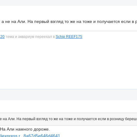
, а не на Али. На первый взгляд то же на тоже и получается если в
120
тема и аквариум переехал в
Schip REEF175
 не на Али. На первый взгляд то же на тоже и получается если в розницу береш
. На Али намного дороже.
/aliexpress.r...8a67d5e646d4641