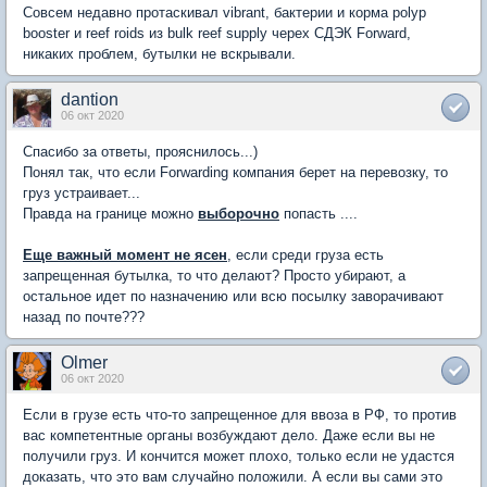
Совсем недавно протаскивал vibrant, бактерии и корма polyp
booster и reef roids из bulk reef supply черех СДЭК Forward,
никаких проблем, бутылки не вскрывали.
dantion
06 окт 2020
Спасибо за ответы, прояснилось...)
Понял так, что если Forwarding компания берет на перевозку, то
груз устраивает...
Правда на границе можно
выборочно
попасть ....
Еще важный момент не ясен
, если среди груза есть
запрещенная бутылка, то что делают? Просто убирают, а
остальное идет по назначению или всю посылку заворачивают
назад по почте???
Olmer
06 окт 2020
Если в грузе есть что-то запрещенное для ввоза в РФ, то против
вас компетентные органы возбуждают дело. Даже если вы не
получили груз. И кончится может плохо, только если не удастся
доказать, что это вам случайно положили. А если вы сами это