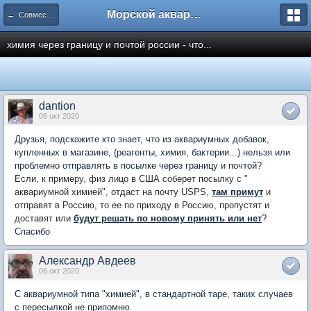
Морской аквариум. Форумы ReefCentral.ru
← Совместные закупки
химия через границу и почтой россии - что...
dantion
06 окт 2020
Друзья, подскажите кто знает, что из аквариумных добавок,
купленных в магазине, (реагенты, химия, бактерии...) нельзя или
проблемно отправлять в посылке через границу и почтой?
Если, к примеру, физ лицо в США соберет посылку с "
аквариумной химией", отдаст на почту USPS,
там примут
и
отправят в Россию, то ее по приходу в Россию, пропустят и
доставят или
будут решать по новому принять или нет
?
Спасибо
Александр Авдеев
06 окт 2020
C аквариумной типа "химией", в стандартной таре, таких случаев
с пересылкой не припомню.