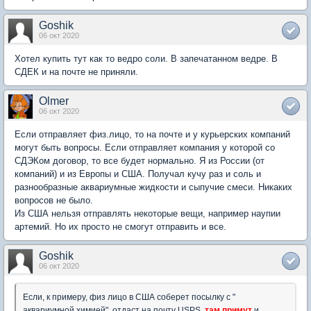
Goshik
06 окт 2020
Хотел купить тут как то ведро соли. В запечатанном ведре. В
СДЕК и на почте не приняли.
Olmer
06 окт 2020
Если отправляет физ.лицо, то на почте и у курьерских компаний
могут быть вопросы. Если отправляет компания у которой со
СДЭКом договор, то все будет нормально. Я из России (от
компаний) и из Европы и США. Получал кучу раз и соль и
разнообразные аквариумные жидкости и сыпучие смеси. Никаких
вопросов не было.
Из США нельзя отправлять некоторые вещи, например наупии
артемий. Но их просто не смогут отправить и все.
Goshik
06 окт 2020
Если, к примеру, физ лицо в США соберет посылку с "
аквариумной химией", отдаст на почту USPS,
там примут
и