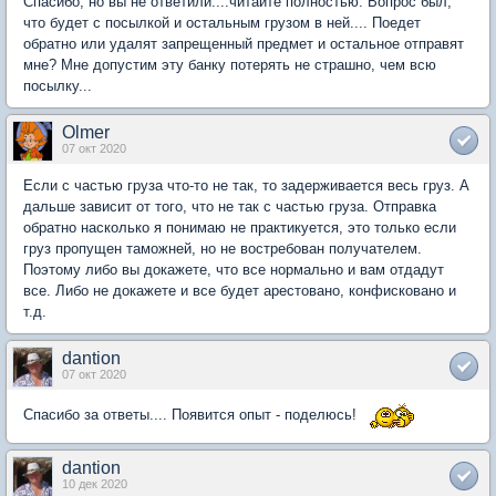
Спасибо, но вы не ответили....читайте полностью. Вопрос был,
что будет с посылкой и остальным грузом в ней.... Поедет
обратно или удалят запрещенный предмет и остальное отправят
мне? Мне допустим эту банку потерять не страшно, чем всю
посылку...
Olmer
07 окт 2020
Если с частью груза что-то не так, то задерживается весь груз. А
дальше зависит от того, что не так с частью груза. Отправка
обратно насколько я понимаю не практикуется, это только если
груз пропущен таможней, но не востребован получателем.
Поэтому либо вы докажете, что все нормально и вам отдадут
все. Либо не докажете и все будет арестовано, конфисковано и
т.д.
dantion
07 окт 2020
Спасибо за ответы.... Появится опыт - поделюсь!
dantion
10 дек 2020