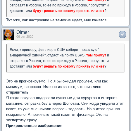
отправят в Россию, то ее по приходу в Россию, пропустят и
доставят или
будут решать по новому принять или нет
?
Тут уже, как настроение на таможне будет, мне кажется
Olmer
06 окт 2020
Если, к примеру, физ лицо в США соберет посылку с "
аквариумной химией", отдаст на почту USPS,
там примут
и
отправят в Россию, то ее по приходу в Россию, пропустят и
доставят или
будут решать по новому принять или нет
?
Это не прогнозируемо. Но я бы ожидал проблем, или как
минимум, вопросов. Именно из-за того, что физ.лицо
отправитель.
Я когда покупал водоросли сушеные для хурургов в интернет-
магазине, отправка была через Шопотам. Они когда увидели этот
пакет, то уже мне начали вопросы задавать. Но в итоге пришло
номрально. А прикиньте такой пакет от физ.лица. Это на
экспертизу сразу.
Прикрепленные изображения