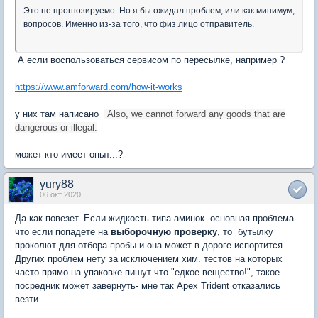
Это не прогнозируемо. Но я бы ожидал проблем, или как минимум,
вопросов. Именно из-за того, что физ.лицо отправитель.
А если воспользоваться сервисом по пересылке, например ?
https://www.amforward.com/how-it-works
у них там написано
Also, we cannot forward any goods that are
dangerous or illegal.
может кто имеет опыт...?
yury88
06 окт 2020
Да как повезет. Если жидкость типа аминок -основная проблема
что если попадете на
выборочную проверку
, то бутылку
проколют для отбора пробы и она может в дороге испортится.
Других проблем нету за исключением хим. тестов на которых
часто прямо на упаковке пишут что "едкое вещество!", такое
посредник может завернуть- мне так Apex Trident отказались
везти.