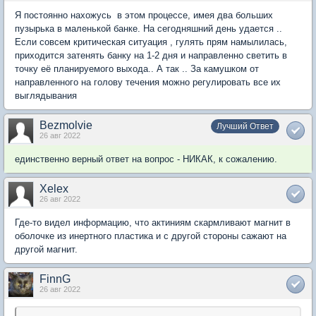
Я постоянно нахожусь в этом процессе, имея два больших
пузырька в маленькой банке. На сегодняшний день удается ..
Если совсем критическая ситуация , гулять прям намылилась,
приходится затенять банку на 1-2 дня и направленно светить в
точку её планируемого выхода.. А так .. За камушком от
направленного на голову течения можно регулировать все их
выглядывания
Bezmolvie
Лучший Ответ
26 авг 2022
единственно верный ответ на вопрос - НИКАК, к сожалению.
Xelex
26 авг 2022
Где-то видел информацию, что актиниям скармливают магнит в
оболочке из инертного пластика и с другой стороны сажают на
другой магнит.
FinnG
26 авг 2022