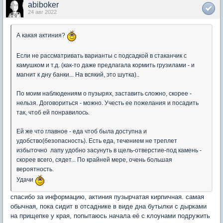
abiboker
24 авг 2022
А какая актиния?
Если не рассматривать варианты с подсадкой в стаканчик с
камушком и т.д. (как-то даже предлагала кормить грузилами - и
магнит к дну банки... На всякий, это шутка)..
По моим наблюдениям о пузырях, заставить сложно, скорее -
нельзя. Договориться - можно. Учесть ее пожелания и посадить
так, чтоб ей понравилось.
Ей же что главное - еда чтоб была доступна и
удобство(безопасность). Есть еда, течением не треплет
избыточно лапу удобно засунуть в щель-отверстие-под камень -
скорее всего, сядет... По крайней мере, очень большая
вероятность.
Удачи
спасибо за информацию, актиния пузырчатая кирпичная. самая
обычная, пока сидит в отсаднике в виде дна бутылки с дырками
на прищепке у края, попытаюсь начала её с клоунами подружить