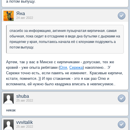
а потом выпущу.
Яна
24 авг 2022
спасибо за информацию, актиния пузырчатая кирпичная. самая
обычная, пока сидит в отсаднике в виде дна бутылки с дырками на
прищепке у края, попытаюсь начала её с клоунами подружить а
потом выпущу.
Артем, так у вас в Минске с кирпичиками - допускаю, тех же
кровей - уже опыта ребятами (
Оля
,
Сережа
) накоплено.. :У
Сережи точно есть, если память не изменяет.. Красивые кирпичи,
кстати, помнится..)) И про стаканчик - это я как раз Олю и
вспомнила, ей нужно было квадрика вписать в невписуемое..
shuba
25 авг 2022
никак
vvvitalik
25 авг 2022