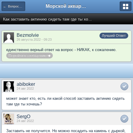
Морской аквариум. Форумы ReefCentral.ru
← Вопросы новичков
Как заставить актинию сидеть там где ты хо...
Bezmolvie
Лучший Ответ
26 августа 2022 - 09:23
единственно верный ответ на вопрос - НИКАК, к сожалению.
Перейти к сообщению
abiboker
24 авг 2022
может знает кто, есть ли какой способ заставить актинию сидеть
там где ты хочешь?
SergO
24 авг 2022
Заставить не получится. Но можно посадить на камень с дыркой,