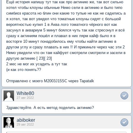
Ещё история напишу тут так как про актинию же, так вот сильно
хотел чтобы клоуны обычные Немо сели в актинию и было типо
симбиоз красота но блин они какие то тупые не как не садились а
я хотел, так вот увидел что томатные клоуны сидят с большой
вероятностью купил 1 в Аква лого томатного чёрного вот как
засунул в аквариум 5 минут боялся чуть так как стресонул и всё
сразу к актиниям пошёл и плавал в них пярм кайф было я в
восторге 10 минут понадобилось ему чтобы найти актинию в
другом углу и сразу плавать в них !! И прикиньте через час эти 2
Немо увидели что он там кайфует смотрели смотрели и засели в
другую актинию [ 23][ 23]
2 мес не мог их усадить а тут так
(и как это понять??
Отправлено с моего M2003J15SC через Tapatalk
White80
27 авг 2022
Здравствуйте. А есть метод поделить актинию?
abiboker
29 авг 2022