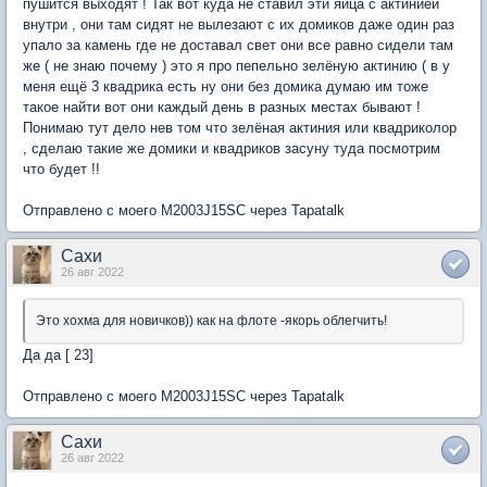
пушится выходят ! Так вот куда не ставил эти яица с актинией
внутри , они там сидят не вылезают с их домиков даже один раз
упало за камень где не доставал свет они все равно сидели там
же ( не знаю почему ) это я про пепельно зелёную актинию ( в у
меня ещё 3 квадрика есть ну они без домика думаю им тоже
такое найти вот они каждый день в разных местах бывают !
Понимаю тут дело нев том что зелёная актиния или квадриколор
, сделаю такие же домики и квадриков засуну туда посмотрим
что будет !!
Отправлено с моего M2003J15SC через Tapatalk
Сахи
26 авг 2022
Это хохма для новичков)) как на флоте -якорь облегчить!
Да да [ 23]
Отправлено с моего M2003J15SC через Tapatalk
Сахи
26 авг 2022