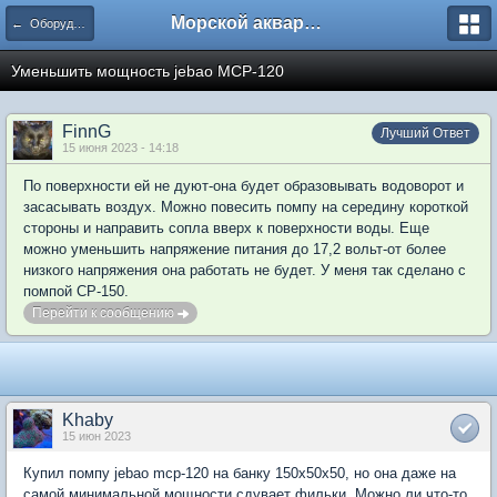
Морской аквариум. Форумы ReefCentral.ru
← Оборудование, технические вопросы
Уменьшить мощность jebao MCP-120
FinnG
Лучший Ответ
15 июня 2023 - 14:18
По поверхности ей не дуют-она будет образовывать водоворот и
засасывать воздух. Можно повесить помпу на середину короткой
стороны и направить сопла вверх к поверхности воды. Еще
можно уменьшить напряжение питания до 17,2 вольт-от более
низкого напряжения она работать не будет. У меня так сделано с
помпой СР-150.
Перейти к сообщению
Khaby
15 июн 2023
Купил помпу jebao mcp-120 на банку 150х50х50, но она даже на
самой минимальной мощности сдувает фильки. Можно ли что-то