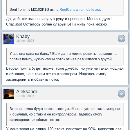
Sent from my M2102K1G using
ReefCentral.ru mobile app
Да, действительно засунул руку и проверил. Меньше дует!
Спасибо! Осталось более слабый БП и жить пока можно
Khaby
16 июн 2023
У вас она одна на банку? Если да, то можно решить поставив на
против помпу, нужно чтобы поток от неё разбивплся о другой.
Вторая помпа будет позже, тоже джебао, но уже не такая мощная
и обычная, но с таким же контроллером. Надеюсь смогу
засинхронить и сбавить поток
Aleksandr
17 июн 2023
Вторая помпа будет позже, тоже джебао, но уже не такая мощная
и обычная, но с таким же контроллером. Надеюсь смогу
засинхронить и сбавить поток
У меня такая на длину 120 стоит, работает на 90%, напротив две