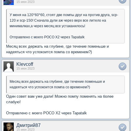
15 июн 2023
У меня на 120*60*60, стоят две помпы друг на против друга, scp-
120 и scp-150! Сначала дули аж через верх все литело на
минималках,а через месяц все устаканилось!
Отправлено с моего POCO X2 через Tapatalk
Месяц всех держать на глубине, где течение поменьше и
надеяться что успокоится помпа со временем?)
Klevcoff
15 июн 2023
Месяц всех держать на глубине, где течение поменьше и
надеяться что успокоится помпа со временем?)
Один совет вам уже дали! Можно помпу поменять на более
слабую!
Отправлено с моего POCO X2 через Tapatalk
Дмитрий87
15 июн 2023