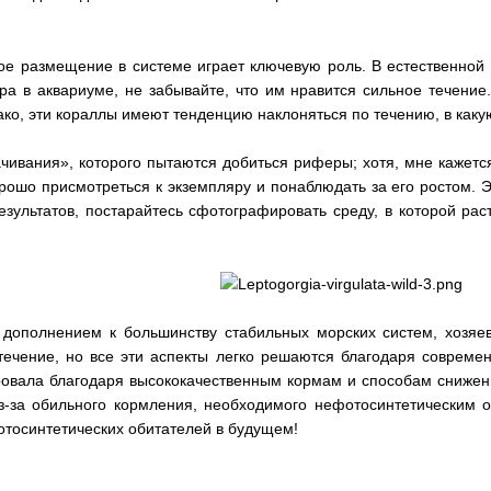
ное размещение в системе играет ключевую роль. В естественной
а в аквариуме, не забывайте, что им нравится сильное течение
ако, эти кораллы имеют тенденцию наклоняться по течению, в каку
ивания», которого пытаются добиться риферы; хотя, мне кажется,
рошо присмотреться к экземпляру и понаблюдать за его ростом. Э
зультатов, постарайтесь сфотографировать среду, в которой рас
 дополнением к большинству стабильных морских систем, хозяе
течение, но все эти аспекты легко решаются благодаря совреме
ровала благодаря высококачественным кормам и способам снижен
-за обильного кормления, необходимого нефотосинтетическим о
отосинтетических обитателей в будущем!