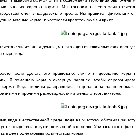
ии, что их хорошо кормят. Мы говорим о нефотосинтетически
представителей вида довольно просто. Им нравится фитопланкто
упные мясные корма, в частности креветок mysis и криля.
ическое значение; я думаю, что это один из ключевых факторов у
четыре года.
росто, если делать это правильно. Лично я добавляю корм в
рии. Я помещаю корм в аквариум заранее, чтобы спровоцирова
о корма. Когда полипы расправились, я целенаправленно кормл
бразными и прочими разновидностями мелкого зоопланктона.
ми вида в естественной среде, вода на участках обитания зачасту
цать четыре часа в сутки, семь дней в неделю! Учитывая этот фа
раз в день одинаковым количеством корма.