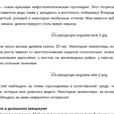
— очень красивая нефотосинтетическая горгонария. Этот потряс
тавители вида также у западного и восточного побережья Флорид
желтый, розовый и некоторые необычные оттенки. Мне кажется за
океана, демонстрируют столь яркую окраску.
ов около восьми дюймов (около 20 см). Некоторые экземпляры из 
ма роста зависит от местоположения коралла относительно течен
мангровыми зарослями, у мостов, на мелководных рифах, у пирсов 
ьно сильным течением.
тей наблюдать за этими горгонариями в естественной среде, п
, которые мне довелось видеть. Некоторые экземпляры, за котор
аблюдать за ними невероятно интересно!
ta
в домашнем аквариуме
твуют в аквариумах. Мой опыт в содержании этого вида был очень 