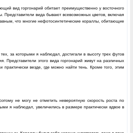
ающий вид горгонарий обитает преимущественно у восточного
ы. Представители вида бывают всевозможных цветов, включая
бавным, что многие нефотосинтетические кораллы, обитающие
тех, за которыми я наблюдал, достигали в высоту трех футов
ия. Представители этого вида горгонарий живут на различных
и практически везде, где можно найти тень. Кроме того, этим
оэтому не могу не отметить невероятную скорость роста по
ыми я наблюдал, увеличились в размере практически вдвое в
успешным. Кораллы будут себя хорошо чувствовать даже в ярко