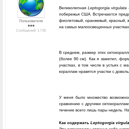
Великолепная
Leptogorgia virgulata
побережья США. Встречаются предс
фиолетовый, оранжевый, красный, 
Пользователи
на самых малоосвещенных участках 
Cообщений: 1 736
В среднем, размер этих октокоралл
(более 90 см). Как я заметил, фор
участках, в том числе в устьях с 
кораллам нравятся участки с довол
У меня было множество возможнос
сравнению с другими октокораллами
течение всего лишь пары недель. Н
Как содержать
Leptogorgia virgula
Эти октокораллы отлично себя чувс