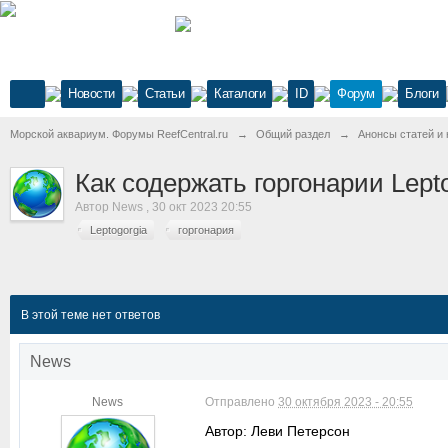
Новости
Статьи
Каталоги
ID
Форум
Блоги
Морской аквариум. Форумы ReefCentral.ru
→
Общий раздел
→
Анонсы статей и 
Как содержать горгонарии Lept
Автор
News
,
30 окт 2023 20:55
Leptogorgia
горгонария
В этой теме нет ответов
News
News
Отправлено
30 октября 2023 - 20:55
Автор: Леви Петерсон