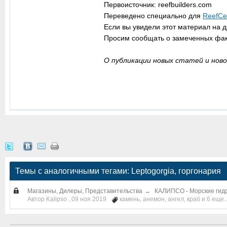
Первоисточник: reefbuilders.com
Переведено специально для
ReefCen
Если вы увидели этот материал на д
Просим сообщать о замеченных фа
О публикации новых статей и ново
Темы с аналогичными тегами: Leptogorgia, горгонария
Магазины, Дилеры, Представительства
→
КАЛИПСО - Морские гид
Автор Kalipso ,
09 ноя 2019
камень
,
анемон
,
ангел
,
краб
и 6 еще..