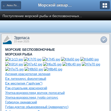
Морской аквариум. Форумы ReefCentral.ru
← Аква Лого. Аквариумные салоны и супермаркеты.
Поступление морской рыбы и беспозвоночных...
Эделаса
15 мая 2025
МОРСКИЕ БЕСПОЗВОНОЧНЫЕ
МОРСКАЯ РЫБА
Актиния краснотелая зеленая
Еж литехинус фиолетовый
Еж меспилия ("арбузик")
Рак-отшельник красноногий
Улитка-водорослеед волчок полосатый
Улитка-водорослеед турбо сетозус
Гобиодон окинавский
Губан-доктор обыкновенный (димидиатус)