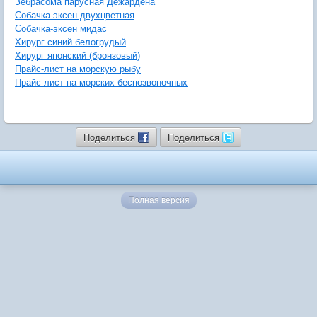
Зебрасома парусная Дежардена
Собачка-эксен двухцветная
Собачка-эксен мидас
Хирург синий белогрудый
Хирург японский (бронзовый)
Прайс-лист на морскую рыбу
Прайс-лист на морских беспозвоночных
Поделиться
Поделиться
Полная версия