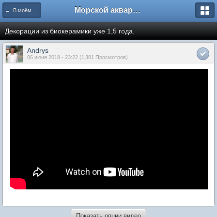
Морской аквариум. Форумы ReefCentral.ru
← В моём аквариуме
Декорации из биокерамики уже 1,5 года.
Andrys
06 июня 2019 - 23:22 (1 381 Просмотров)
Показать опции видео