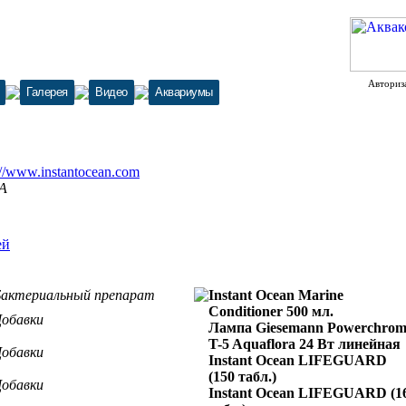
Авториз
Галерея
Видео
Аквариумы
://www.instantocean.com
А
ей
Бактериальный препарат
Instant Ocean Marine
Conditioner 500 мл.
обавки
Лампа Giesemann Powerchro
T-5 Aquaflora 24 Вт линейная
обавки
Instant Ocean LIFEGUARD
(150 табл.)
обавки
Instant Ocean LIFEGUARD (1