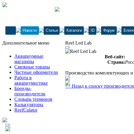
Новости
Статьи
Каталоги
ID
Форум
Блоги
Дополнительное меню
Reef Led Lab
Аквариумные
Веб-сайт:
магазины
Страна:
Рос
Смежные товары
Частные оформители
Производство комплектующих и 
Работа в
аквариумистике
<< Назад к списку производител
Бренды-
производители
Словарь терминов
Калькуляторы
ReefCulator