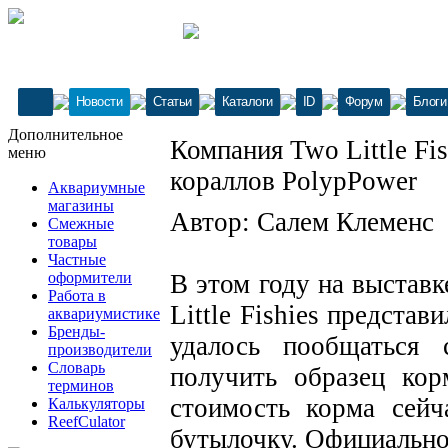
Новости
Статьи
Каталоги
ID
Форум
Блоги
Дополнительное
Компания Two Little Fi
меню
кораллов PolypPower
Аквариумные
магазины
Автор: Салем Клеменс
Смежные
товары
Частные
оформители
В этом году на выстав
Работа в
Little Fishies предста
аквариумистике
Бренды-
удалось пообщаться
производители
Словарь
получить образец кор
терминов
стоимость корма сей
Калькуляторы
ReefCulator
бутылочку. Официальное