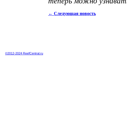
теперь можно узнават
←
Следующая новость
Полная или частичная публикация любых материалов данного сайта в интернете
возможна только при получении письменного разрешения администрации сайта.
Полная или частичная публикация любых материалов данного сайта в любых
других СМИ возможна только по специальной договоренности с администрацией.
©2012-2024 ReefCentral.ru