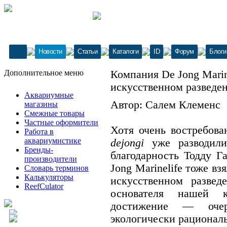
Новости
Статьи
Каталоги
ID
Форум
Блоги
Дополнительное меню
Компания De Jong Marin
искусственном разведе
Аквариумные
Автор: Салем Клеменс
магазины
Смежные товары
Частные оформители
Хотя очень востребов
Работа в
аквариумистике
dejongi
уже разводили
Бренды-
благодарность Тодду Г
производители
Jong Marinelife тоже вз
Словарь терминов
Калькуляторы
искусственном развед
ReefCulator
основателя нашей к
достижение — оче
экологически рациональ