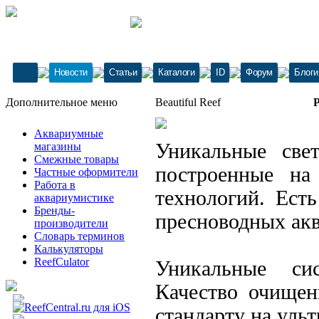
Новости
Статьи
Каталоги
ID
Форум
Блоги
Дополнительное меню
Beautiful Reef
Р
Аквариумные
Уникальные свет
магазины
Смежные товары
построенные на
Частные оформители
Работа в
технологий. Ест
аквариумистике
Бренды-
пресноводных ак
производители
Словарь терминов
Калькуляторы
ReefCulator
Уникальные си
Качество очищен
стандарту на ульт