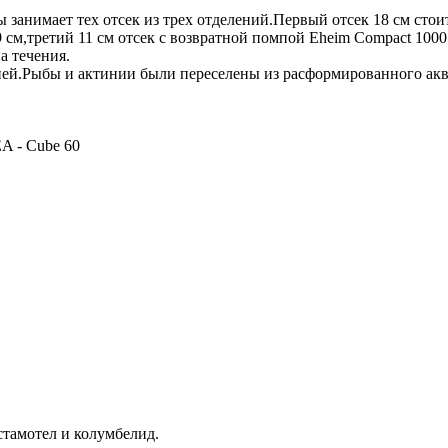
ны занимает тех отсек из трех отделений.Первый отсек 18 см 
см,третий 11 см отсек с возвратной помпой Eheim Compact 1000
а течения.
амней.Рыбы и актинии были переселены из расформированного ак
A - Cube 60
стамотел и колумбелид.