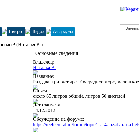
Авториз
Галерея
Видео
Аквариумы
но мое! (Наталья В.)
Основные сведения
Владелец:
Наталья В.
Название:
Раз, два, три, четыре.. Очередное море, маленькое
Объем:
около 65 литров общий, литров 50 дисплей.
Дата запуска:
14.12.2012
Обсуждение на форуме:
https://reefcentral.ru/forum/topic/1214-raz-dva-tri-c