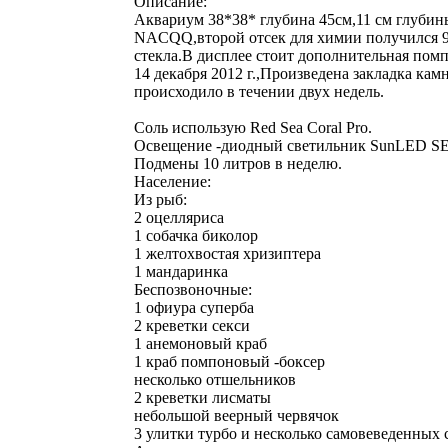
Описание:
Аквариум 38*38* глубина 45см,11 см глуби
NACQQ,второй отсек для химии получился 9 
стекла.В дисплее стоит дополнительная помп
14 декабря 2012 г.,Произведена закладка к
происходило в течении двух недель.
Соль использую Red Sea Coral Pro.
Освещение -диодный светильник SunLED SE
Подмены 10 литров в неделю.
Население:
Из рыб:
2 оцелляриса
1 собачка биколор
1 желтохвостая хризиптера
1 мандаринка
Беспозвоночные:
1 офиура суперба
2 креветки секси
1 анемоновый краб
1 краб помпоновый -боксер
несколько отшельников
2 креветки лисматы
небольшой веерный червячок
3 улитки турбо и несколько самовеведенных 