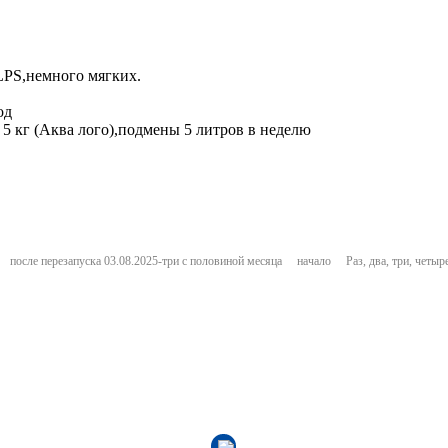
LPS,немного мягких.
од
5 кг (Аква лого),подмены 5 литров в неделю
после перезапуска 03.08.2025-три с половиной месяца
начало
Раз, два, три, четы