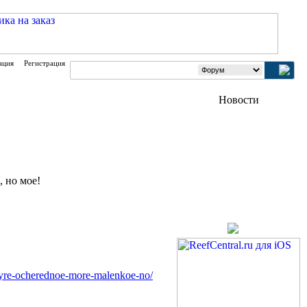
ация
Регистрация
, но мое!
hetyre-ocherednoe-more-malenkoe-no/