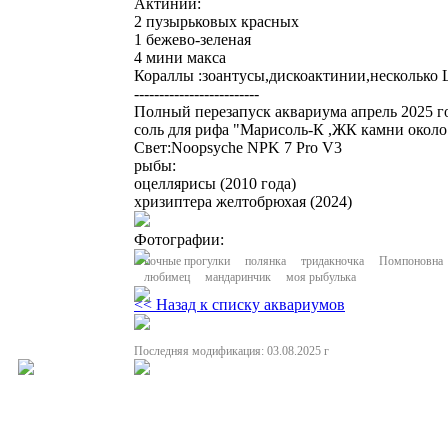
Актинии:
2 пузырьковых красных
1 бежево-зеленая
4 мини макса
Кораллы :зоантусы,дискоактинии,несколько 
-------------------------
Полный перезапуск аквариума апрель 2025 г
соль для рифа "Марисоль-К ,ЖК камни около 
Свет:Noopsyche NPK 7 Pro V3
рыбы:
оцеллярисы (2010 года)
хризиптера желтобрюхая (2024)
Фотографии:
ночные прогулки
полянка
тридакночка
Помпоновна
любимец
мандаринчик
моя рыбулька
<< Назад к списку аквариумов
Последняя модификация: 03.08.2025 г
Полная или частичная публикация любых материалов данного сайта в интернете
возможна только при получении письменного разрешения администрации сайта.