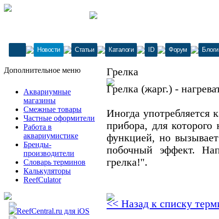
Новости
Статьи
Каталоги
ID
Форум
Блоги
Дополнительное меню
Грелка
Грелка (жарг.) - нагрева
Аквариумные
магазины
Смежные товары
Иногда употребляется к
Частные оформители
прибора, для которого 
Работа в
аквариумистике
функцией, но вызывает
Бренды-
побочный эффект. На
производители
грелка!".
Словарь терминов
Калькуляторы
ReefCulator
<< Назад к списку терм