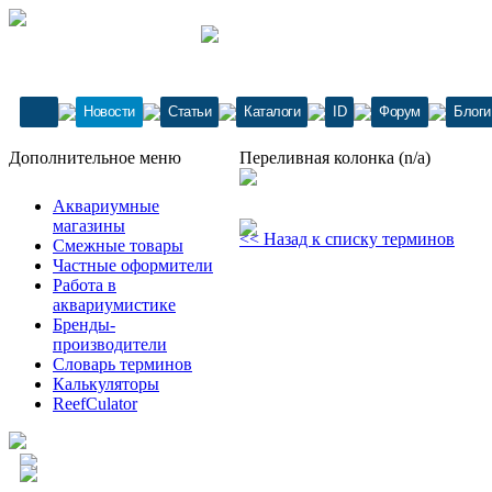
Новости
Статьи
Каталоги
ID
Форум
Блоги
Дополнительное меню
Переливная колонка (n/a)
Аквариумные
магазины
<< Назад к списку терминов
Смежные товары
Частные оформители
Работа в
аквариумистике
Бренды-
производители
Словарь терминов
Калькуляторы
ReefCulator