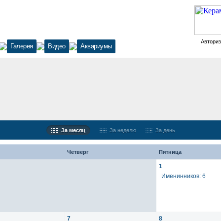
Автори
Галерея
Видео
Аквариумы
За месяц
За неделю
За день
Четверг
Пятница
1
Именинников: 6
7
8