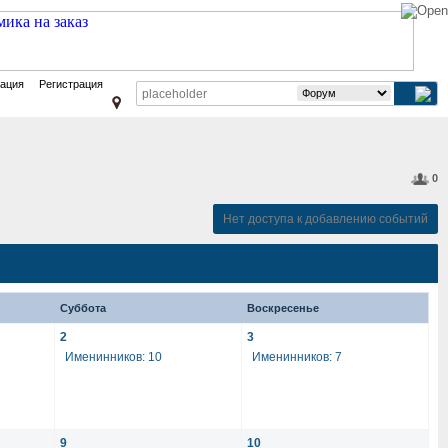
зация
Регистрация
0
Нет доступа к добавлению событий
Суббота
Воскресенье
2
3
Именинников: 10
Именинников: 7
9
10