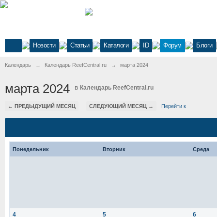
Новости
Статьи
Каталоги
ID
Форум
Блоги
Календарь
→
Календарь ReefCentral.ru
→
марта 2024
марта 2024
в
Календарь ReefCentral.ru
← ПРЕДЫДУЩИЙ МЕСЯЦ
СЛЕДУЮЩИЙ МЕСЯЦ →
Перейти к
Понедельник
Вторник
Среда
4
5
6