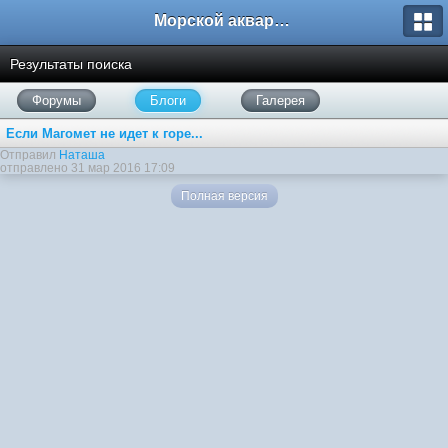
Морской аквариум. Форумы ReefCentral.ru
Результаты поиска
Форумы
Блоги
Галерея
Если Магомет не идет к горе...
Отправил
Наташа
отправлено 31 мар 2016 17:09
Полная версия