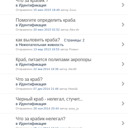
Что за крабик ?
в Идентификация
Отправлено
15 июн 2015 18:49
автор Zuuu
Помогите определить краба
в Идентификация
Отправлено
20 июн 2015 02:52
автор Alex-dv
как выловить краба?
Страницы: 2
в Нежелательная живность
Отправлено
13 мар 2013 19:53
автор Ромыч
Краб, питается полипами акропоры
в Идентификация
Отправлено
22 янв 2014 19:36
автор AlexM
Что за краб?
в Идентификация
Отправлено
07 дек 2014 21:46
автор НикоШ
Черный краб - нелегал, стучит...
в Идентификация
Отправлено
26 ноя 2014 20:44
автор assa_ju
Что за крабик-нелегал?
в Идентификация