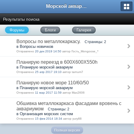
Морской аквариум. Форумы ReefCentral.ru
Результаты поиска
Форумы
Блоги
Галерея
Вопросы по металлокаркасу.
Страницы: 2
в Вопросы новичков
Отправлено
20 дек 2019 14:50
автор Гость_Mongoose_*
Планирую переезд в 600Х600Х550h
в Планирую морской аквариум
Отправлено
25 апр 2017 19:10
автор tarnum7
Планирую новое море 110/60/50
в Планирую морской аквариум
Отправлено
11 мар 2017 11:59
автор Max2606
Обшивка металлокаркаса фасадами вровень с
аквариумом
Страницы: 2
в Организация морских систем
Отправлено
15 фев 2014 18:34
автор yury88
Полная версия