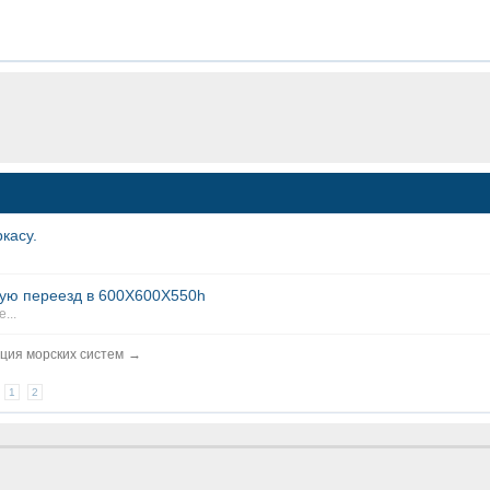
касу.
ую переезд в 600Х600Х550h
...
ция морских систем
→
м
1
2