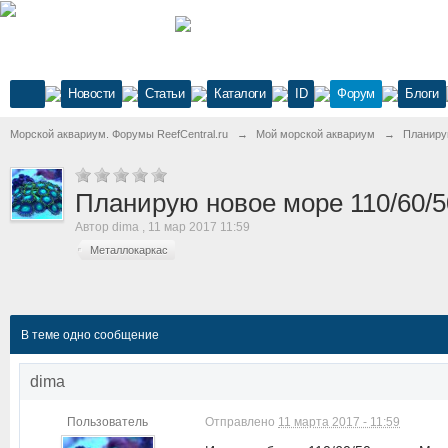
Новости
Статьи
Каталоги
ID
Форум
Блоги
Морской аквариум. Форумы ReefCentral.ru
→
Мой морской аквариум
→
Планиру
Планирую новое море 110/60/5
Автор
dima
,
11 мар 2017 11:59
Металлокаркас
В теме одно сообщение
dima
Пользователь
Отправлено
11 марта 2017 - 11:59