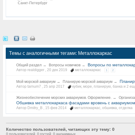
Санкт-Петербург
Темы с аналогичными тегами: Металлокаркас
Вопросы по металлокар
Общий раздел
→
Вопросы новичков
→
Автор realdigger ,
20 дек 2019
металлокаркас
1
2
Планир
Мой морской аквариум
→
Планирую морской аквариум
→
Автор tarnum7 ,
25 апр 2017
кубик
,
море
,
планирую
,
банка
и 2 еще
Жизнеобеспечение морских аквариумов. Оформление.
→
Организа
Обшивка металлокаркаса фасадами вровень с аквариумо
Автор Dmitry_B ,
15 фев 2014
металлокаркас
,
обшивка
,
отделка
Количество пользователей, читающих эту тему: 0
0 пользователей, 0 гостей, 0 анонимных