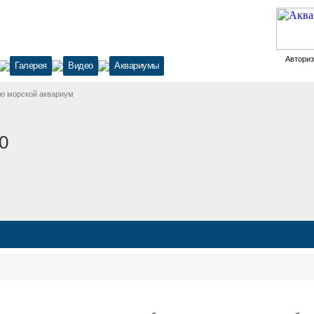
Автори
Галерея
Видео
Аквариумы
ю морской аквариум
0