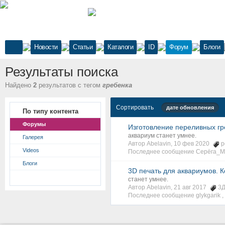
Новости
Статьи
Каталоги
ID
Форум
Блоги
Результаты поиска
Найдено
2
результатов с тегом
гребенка
Сортировать
дате обновления
По типу контента
Форумы
Изготовление переливных гр
аквариум станет умнее.
Галерея
Автор Abelavin, 10 фев 2020
р
Videos
Последнее сообщение Серёга_М
Блоги
3D печать для аквариумов. К
станет умнее.
Автор Abelavin, 21 авг 2017
3Д
Последнее сообщение glykgarik ,