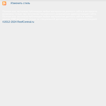
Изменить стиль
Полная или частичная публикация любых материалов данного сайта в интернете
возможна только при получении письменного разрешения администрации сайта.
Полная или частичная публикация любых материалов данного сайта в любых
других СМИ возможна только по специальной договоренности с администрацией.
©2012-2024 ReefCentral.ru