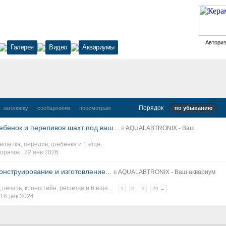
Автори
Галерея
Видео
Аквариумы
Порядок
заголовку
сообщениям
просмотрам
по убыванию
ебенок и переливов шахт под ваш...
в
AQUALABTRONIX - Ваш
ешетка
,
перелив
,
гребенка
и 1 еще...
орячок ,
22 янв 2026
онструирование и изготовление...
в
AQUALABTRONIX - Ваш аквариум
 печать
,
кронштейн
,
решетка
и 6 еще...
1
2
3
20 →
16 дек 2024