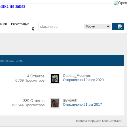
зация
Регистрация
по возрастанию
Серёга_Морячок
4 Ответов
Отправлено 10 фев 2020
6 709 Просмотров
glykgarik
389 Ответов
Отправлено 21 авг 2017
193 544 Просмотров
Правила форумов ReefCentral.ru
·