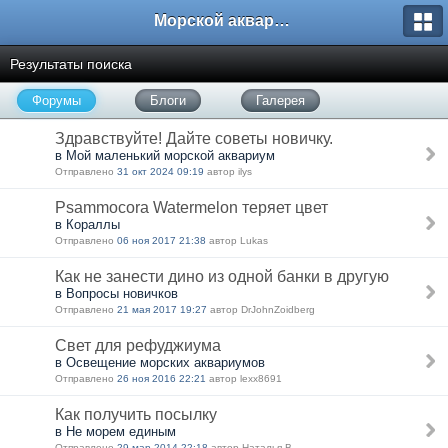
Морской аквариум. Форумы ReefCentral.ru
Результаты поиска
Форумы
Блоги
Галерея
Здравствуйте! Дайте советы новичку.
в Мой маленький морской аквариум
Отправлено
31 окт 2024 09:19
автор ilys
Psammocora Watermelon теряет цвет
в Кораллы
Отправлено
06 ноя 2017 21:38
автор Lukas
Как не занести дино из одной банки в другую
в Вопросы новичков
Отправлено
21 мая 2017 19:27
автор DrJohnZoidberg
Свет для рефуджиума
в Освещение морских аквариумов
Отправлено
26 ноя 2016 22:21
автор lexx8691
Как получить посылку
в Не морем единым
Отправлено
29 мар 2014 22:18
автор Наталья В.